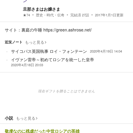
ン
旦那さまはお嬢さま
★
74
歴史・時代・伝奇
完結済
27
話
2017年1月1日
更新
サイト：裏庭の午睡 https://green.ashrose.net/
近況ノート
もっと見る
サイコパス英国執事 ロイ・フォンテーン
2020年4月19日 14:04
イヴァン雷帝～初めてロシアを統一した皇帝
2020年4月18日 20:03
現在ギフトを贈ることはできません
小説
もっと見る
敬虔なのに残虐だった中世ロシアの英雄