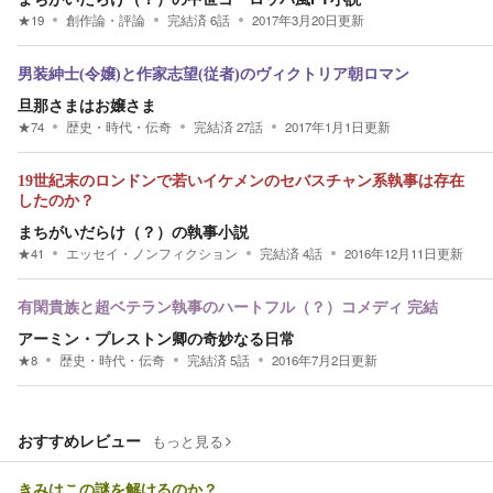
★
19
創作論・評論
完結済
6
話
2017年3月20日
更新
男装紳士(令嬢)と作家志望(従者)のヴィクトリア朝ロマン
旦那さまはお嬢さま
★
74
歴史・時代・伝奇
完結済
27
話
2017年1月1日
更新
19世紀末のロンドンで若いイケメンのセバスチャン系執事は存在
したのか？
まちがいだらけ（？）の執事小説
★
41
エッセイ・ノンフィクション
完結済
4
話
2016年12月11日
更新
有閑貴族と超ベテラン執事のハートフル（？）コメディ 完結
アーミン・プレストン卿の奇妙なる日常
★
8
歴史・時代・伝奇
完結済
5
話
2016年7月2日
更新
おすすめレビュー
もっと見る
きみはこの謎を解けるのか？