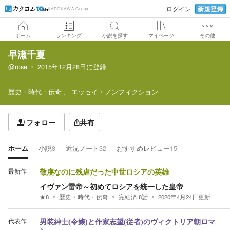
新規登録
ログイン
KADOKAWA Group
ホーム
ランキング
小説を探す
マイページ
その他
早瀬千夏
@rose
2015年12月28日
に登録
歴史・時代・伝奇
エッセイ・ノンフィクション
フォロー
共有
ホーム
小説
8
近況ノート
32
おすすめレビュー
15
最新作
敬虔なのに残虐だった中世ロシアの英雄
イヴァン雷帝～初めてロシアを統一した皇帝
★
8
歴史・時代・伝奇
完結済
8
話
2020年4月24日
更新
代表作
男装紳士(令嬢)と作家志望(従者)のヴィクトリア朝ロマ