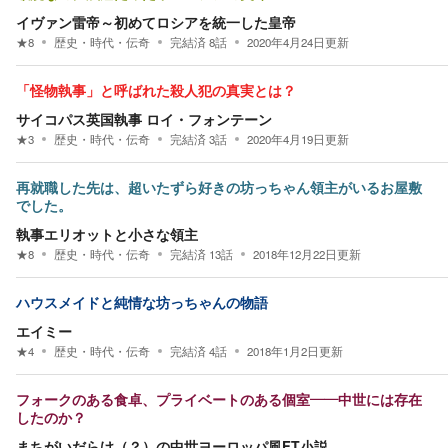
イヴァン雷帝～初めてロシアを統一した皇帝
★
8
歴史・時代・伝奇
完結済
8
話
2020年4月24日
更新
「怪物執事」と呼ばれた殺人犯の真実とは？
サイコパス英国執事 ロイ・フォンテーン
★
3
歴史・時代・伝奇
完結済
3
話
2020年4月19日
更新
再就職した先は、超いたずら好きの坊っちゃん領主がいるお屋敷
でした。
執事エリオットと小さな領主
★
8
歴史・時代・伝奇
完結済
13
話
2018年12月22日
更新
ハウスメイドと純情な坊っちゃんの物語
エイミー
★
4
歴史・時代・伝奇
完結済
4
話
2018年1月2日
更新
フォークのある食卓、プライベートのある個室――中世には存在
したのか？
まちがいだらけ（？）の中世ヨーロッパ風FT小説