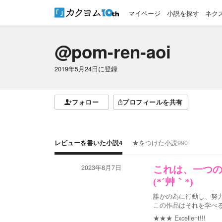
マイページ
小説を探す
ネク
@pom-ren-aoi
2019年5月24日
に登録
フォロー
プロフィールを共有
レビューを書いた小説
4
★をつけた小説
990
2023年8月7日
これは、一つ
(*´艸｀*)
誰かの為に行動し、努
この作品はそれを学べ
★★★
Excellent!!!