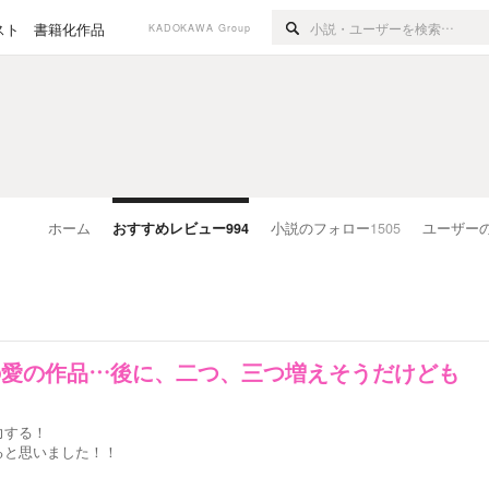
スト
書籍化作品
KADOKAWA Group
ホーム
おすすめレビュー
994
小説のフォロー
1505
ユーザー
の愛の作品…後に、二つ、三つ増えそうだけども
力する！
ると思いました！！