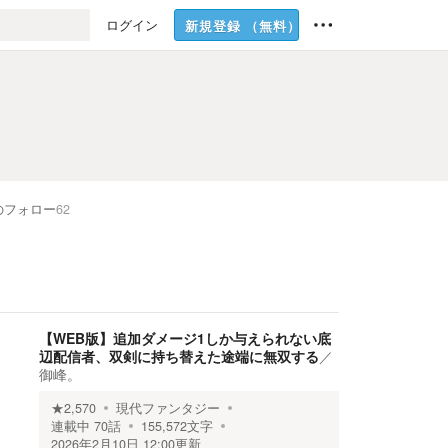
ログイン
新規登録
（無料）
のフォロー
62
【WEB版】追加ダメージ1しか与えられない底
辺配信者、双剣に持ち替えた途端に無双する
／
御峰。
★
2,570
現代ファンタジー
連載中
70
話
155,572
文字
2026年2月10日 12:00
更新