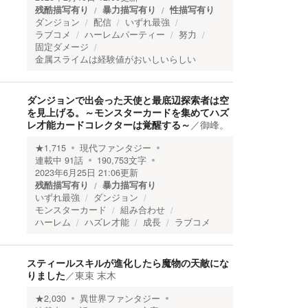
残酷描写有り
暴力描写有り
性描写有り
ダンジョン
配信
いずれ最強
ラブコメ
ハーレムパーティー
努力
固定ダメージ
金属スライムは経験値がおいしいらしい
ダンジョンで出会った天使と最底辺探索者は空
を見上げる。～モンスターカードを集めてハズ
レ才能カードコレクターは覚醒する～
／
御峰。
★
1,715
現代ファンタジー
連載中
91
話
190,753
文字
2023年6月25日 21:06
更新
残酷描写有り
暴力描写有り
いずれ最強
ダンジョン
モンスターカード
組み合わせ
ハーレム
ハズレ才能
成長
ラブコメ
スティールスキルが進化したら魔物の天敵にな
りました
／
東束 末木
★
2,030
異世界ファンタジー