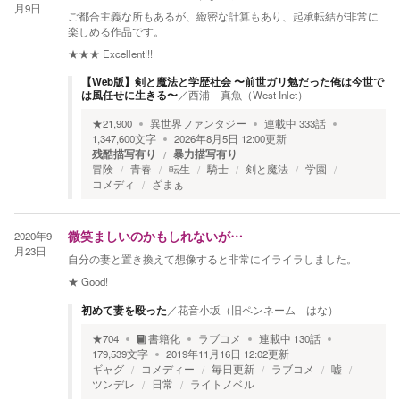
月9日
ご都合主義な所もあるが、緻密な計算もあり、起承転結が非常に
楽しめる作品です。
★★★
Excellent!!!
【Web版】剣と魔法と学歴社会 〜前世ガリ勉だった俺は今世で
は風任せに生きる〜
／
西浦 真魚（West Inlet）
★
21,900
異世界ファンタジー
連載中
333
話
1,347,600
文字
2026年8月5日 12:00
更新
残酷描写有り
暴力描写有り
冒険
青春
転生
騎士
剣と魔法
学園
コメディ
ざまぁ
2020年9
微笑ましいのかもしれないが…
月23日
自分の妻と置き換えて想像すると非常にイライラしました。
★
Good!
初めて妻を殴った
／
花音小坂（旧ペンネーム はな）
★
704
書籍化
ラブコメ
連載中
130
話
179,539
文字
2019年11月16日 12:02
更新
ギャグ
コメディー
毎日更新
ラブコメ
嘘
ツンデレ
日常
ライトノベル