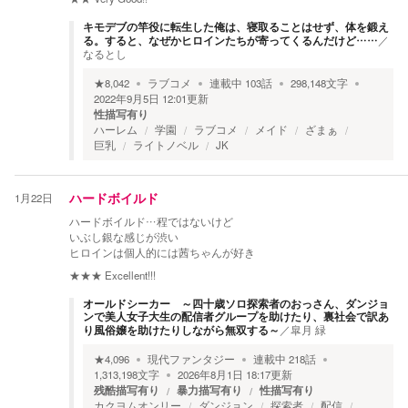
キモデブの竿役に転生した俺は、寝取ることはせず、体を鍛え
る。すると、なぜかヒロインたちが寄ってくるんだけど……
／
なるとし
★
8,042
ラブコメ
連載中
103
話
298,148
文字
2022年9月5日 12:01
更新
性描写有り
ハーレム
学園
ラブコメ
メイド
ざまぁ
巨乳
ライトノベル
JK
1月22日
ハードボイルド
ハードボイルド…程ではないけど
いぶし銀な感じが渋い
ヒロインは個人的には茜ちゃんが好き
★★★
Excellent!!!
オールドシーカー ～四十歳ソロ探索者のおっさん、ダンジョ
ンで美人女子大生の配信者グループを助けたり、裏社会で訳あ
り風俗嬢を助けたりしながら無双する～
／
皐月 緑
★
4,096
現代ファンタジー
連載中
218
話
1,313,198
文字
2026年8月1日 18:17
更新
残酷描写有り
暴力描写有り
性描写有り
カクヨムオンリー
ダンジョン
探索者
配信