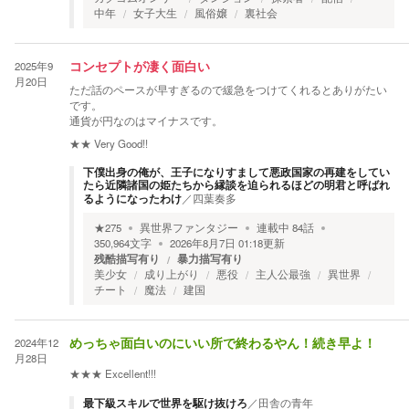
中年
女子大生
風俗嬢
裏社会
2025年9
コンセプトが凄く面白い
月20日
ただ話のペースが早すぎるので緩急をつけてくれるとありがたい
です。
通貨が円なのはマイナスです。
★★
Very Good!!
下僕出身の俺が、王子になりすまして悪政国家の再建をしてい
たら近隣諸国の姫たちから縁談を迫られるほどの明君と呼ばれ
るようになったわけ
／
四葉奏多
★
275
異世界ファンタジー
連載中
84
話
350,964
文字
2026年8月7日 01:18
更新
残酷描写有り
暴力描写有り
美少女
成り上がり
悪役
主人公最強
異世界
チート
魔法
建国
2024年12
めっちゃ面白いのにいい所で終わるやん！続き早よ！
月28日
★★★
Excellent!!!
最下級スキルで世界を駆け抜けろ
／
田舎の青年