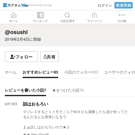
新規登録
ログイン
KADOKAWA Group
ホーム
ランキング
小説を探す
マイページ
その他
@osushl
2019年2月4日
に登録
フォロー
共有
ホーム
おすすめレビュー
83
小説のフォロー
303
ユーザーのフォ
レビューを書いた小説
7
★をつけた小説
76
6月19日
話はおもろい
マジレスすると１ヶ月そこらで40キロも減量したら皮が余ってだ
るんだるんな身体になるで
まぁ話しはおもろいので★２
★★
Very Good!!