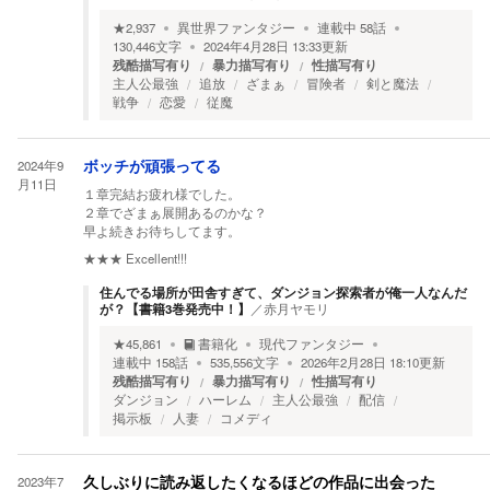
★
2,937
異世界ファンタジー
連載中
58
話
130,446
文字
2024年4月28日 13:33
更新
残酷描写有り
暴力描写有り
性描写有り
主人公最強
追放
ざまぁ
冒険者
剣と魔法
戦争
恋愛
従魔
2024年9
ボッチが頑張ってる
月11日
１章完結お疲れ様でした。
２章でざまぁ展開あるのかな？
早よ続きお待ちしてます。
★★★
Excellent!!!
住んでる場所が田舎すぎて、ダンジョン探索者が俺一人なんだ
が？【書籍3巻発売中！】
／
赤月ヤモリ
★
45,861
書籍化
現代ファンタジー
連載中
158
話
535,556
文字
2026年2月28日 18:10
更新
残酷描写有り
暴力描写有り
性描写有り
ダンジョン
ハーレム
主人公最強
配信
掲示板
人妻
コメディ
2023年7
久しぶりに読み返したくなるほどの作品に出会った