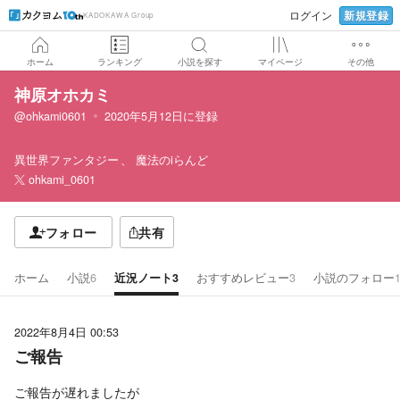
新規登録
ログイン
KADOKAWA Group
ホーム
ランキング
小説を探す
マイページ
その他
神原オホカミ
@ohkami0601
2020年5月12日
に登録
異世界ファンタジー
魔法のiらんど
ohkami_0601
フォロー
共有
ホーム
小説
6
近況ノート
3
おすすめレビュー
3
小説のフォロー
2022年8月4日 00:53
ご報告
ご報告が遅れましたが