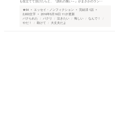
も役立てて頂けたらと、『謂れの無い～』がまさかのラン…
★
64
エッセイ・ノンフィクション
完結済
1
話
2,653
文字
2016年5月16日 11:21
更新
パクられた
パクリ
泣きたい
悔しい
なんで！
やだ！
助けて
大丈夫だよ