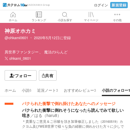
新規登録
ログイン
KADOKAWA Group
ホーム
ランキング
小説を探す
マイページ
その他
神原オホカミ
@ohkami0601
2020年5月12日
に登録
異世界ファンタジー
魔法のiらんど
ohkami_0601
フォロー
共有
ホーム
小説
6
近況ノート
3
おすすめレビュー
3
小説のフォロー
パクられた衝撃で倒れ掛けたあなたへのメッセージ
パクられた衝撃に倒れそうになったら読んでみて欲しい
呟き
／
はる（haru8）
＊貴重なご意見＆ご示唆を頂き加筆修正しました（20160519）カ
クヨム及びWEB世界で様々な負の経験に倒れかけた方々に少しで