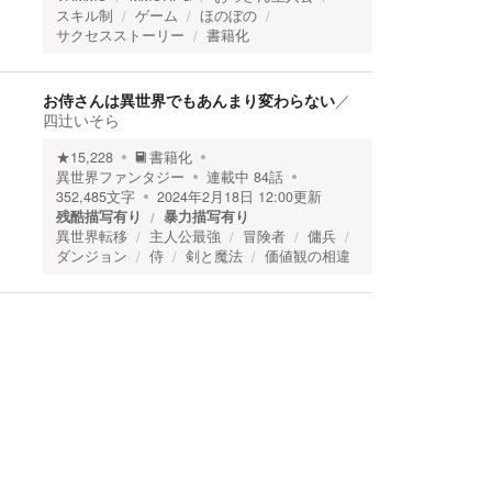
スキル制
ゲーム
ほのぼの
サクセスストーリー
書籍化
お侍さんは異世界でもあんまり変わらない
／
四辻いそら
★
15,228
書籍化
異世界ファンタジー
連載中
84
話
352,485
文字
2024年2月18日 12:00
更新
残酷描写有り
暴力描写有り
異世界転移
主人公最強
冒険者
傭兵
ダンジョン
侍
剣と魔法
価値観の相違