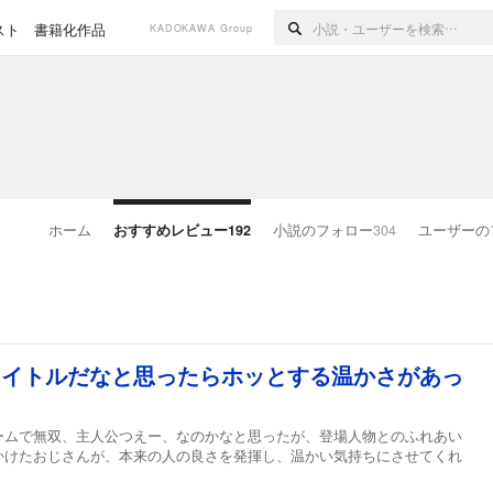
スト
書籍化作品
KADOKAWA Group
ホーム
おすすめレビュー
192
小説のフォロー
304
ユーザーの
タイトルだなと思ったらホッとする温かさがあっ
ームで無双、主人公つえー、なのかなと思ったが、登場人物とのふれあい
かけたおじさんが、本来の人の良さを発揮し、温かい気持ちにさせてくれ