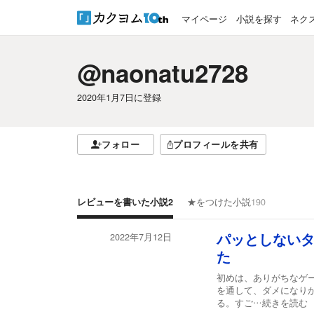
マイページ
小説を探す
ネク
@naonatu2728
2020年1月7日
に登録
フォロー
プロフィールを共有
レビューを書いた小説
2
★をつけた小説
190
2022年7月12日
パッとしない
た
初めは、ありがちなゲ
を通して、ダメになり
る。すご
…続きを読む