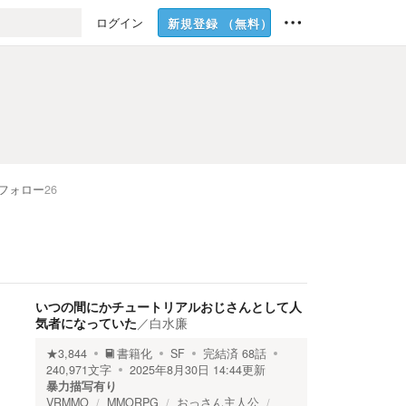
ログイン
新規登録
（無料）
フォロー
26
いつの間にかチュートリアルおじさんとして人
気者になっていた
／
白水廉
★
3,844
書籍化
SF
完結済
68
話
240,971
文字
2025年8月30日 14:44
更新
暴力描写有り
VRMMO
MMORPG
おっさん主人公