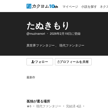
マイページ
小説を探す
ネク
たぬきもり
@muzinamori
2026年2月19日
に登録
異世界ファンタジー
現代ファンタジー
フォロー
プロフィールを共有
最新作
孤独が還る場所
★
6
現代ファンタジー
完結済
4
話