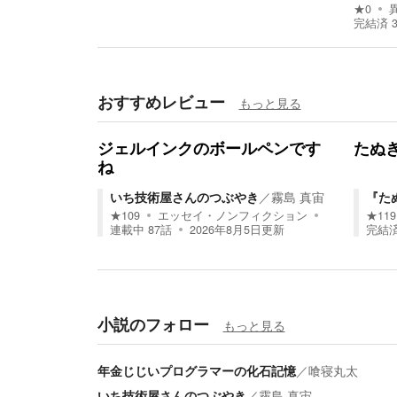
★
0
完結済
おすすめレビュー
もっと見る
ジェルインクのボールペンです
たぬ
ね
いち技術屋さんのつぶやき
／
霧島 真宙
『た
★
109
エッセイ・ノンフィクション
★
119
連載中
87
話
2026年8月5日
更新
完結
小説のフォロー
もっと見る
年金じじいプログラマーの化石記憶
／
喰寝丸太
いち技術屋さんのつぶやき
／
霧島 真宙