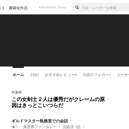
スト
書籍化作品
KADOKAWA Group
ホーム
小説
4
おすすめレビュー
9
小説のフォロー
2
ユーザ
代表作
この女剣士２人は優秀だがクレームの原
因はきっとこいつらだ
ギルドマスター執務室での会話
★
7
異世界ファンタジー
完結済
1
話