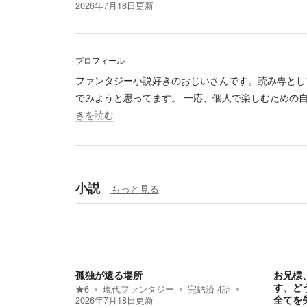
2026年7月18日
更新
プロフィール
ファンタジー小説好きのおじいさんです。読み専とし
でみようと思ってます。 一応、個人で楽しむための
きを読む
小説
もっと見る
孤独が還る場所
お兄様
す、ど
★
6
現代ファンタジー
完結済
4
話
全てを
2026年7月18日
更新