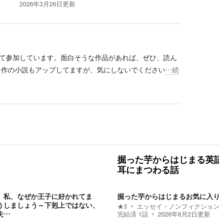
2026年3月26日
更新
て参加しています。面白そうな作品があれば、ぜひ、読ん
自作の小説もアップしてますが、気にしないでください
…続
掘った芋からはじまる英
耳にまつわる話
、私、なぜか王子に好かれてま
掘った芋からはじまるお気に入
うしましょう～下剋上ではない、
★
3
エッセイ・ノンフィクショ
失…
完結済
1
話
2026年6月2日
更新