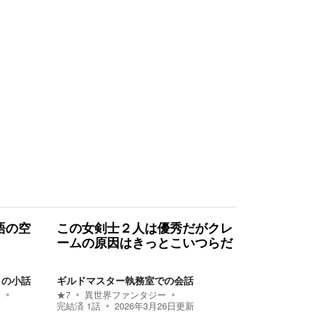
語の空
この女剣士２人は優秀だがクレ
ームの原因はきっとこいつらだ
りの小話
ギルドマスター執務室での会話
ン
★
7
異世界ファンタジー
完結済
1
話
2026年3月26日
更新