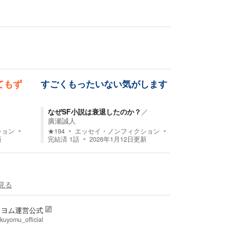
てもず
すごくもったいない気がします
／
なぜSF小説は衰退したのか？
／
廣瀬誠人
ション
★
194
エッセイ・ノンフィクション
新
完結済
1
話
2026年1月12日
更新
見る
クヨム運営公式
uyomu_official