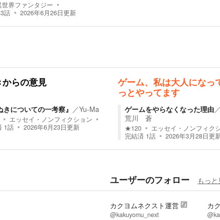
異世界ファンタジー
33
話
2026年6月26日
更新
きからの意見
ゲーム、私は大人になっ
っとやってます
ぬきについての一考察』
／
Yu-Ma
ゲームをやらなくなった理由
荒川 蒼
エッセイ・ノンフィクション
済
1
話
2026年6月23日
更新
★
120
エッセイ・ノンフィク
完結済
1
話
2026年3月28日
更
ユーザーのフォロー
もっと
カクヨムネクスト運営
カ
@kakuyomu_next
@kak