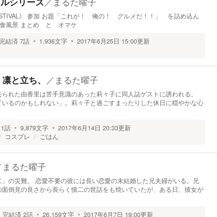
／
まるた曜子
グルシリーズ
STIVAL》 参加 お題「これが！ 俺の！ グルメだ！！」 を詰め込ん
飲食風景 まとめ と オマケ
完結済
7
話
1,936
文字
2017年6月25日 15:00
更新
／
まるた曜子
、凛と立ち、
去られた由香里は苦手意識のあった莉々子に同人誌ゲストに誘われる。
ているのかもしれない」。莉々子と過ごすまったりした休日に穏やかな心
1
話
9,879
文字
2017年6月14日 20:33
更新
コスプレ
ごはん
／
まるた曜子
二」の災難。 恋愛不要の彼には長い恋愛の末結婚した兄夫婦がいる。兄
の面倒見の良さから長らく慎二の世話をも焼いていたが、ある日、彼女が
完結済
2
話
26,159
文字
2017年6月7日 19:00
更新