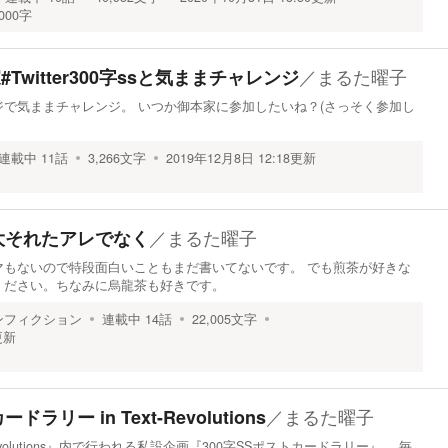
000字
／
まるた曜子
#Twitter300字ssと気ままチャレンジ
で気ままチャレンジ。 いつか御本家に参加したいね？(さっそく参加し
連載中
11
話
3,266
文字
2019年12月8日 12:18
更新
／
まるた曜子
大それたアレでなく
マもないので特段面白いこともまだ書いてないです。 でも煎茶が好きな
ください。ちなみに烏龍茶も好きです。
ンフィクション
連載中
14
話
22,005
文字
更新
／
まるた曜子
ラリー in Text-Revolutions
evolutions』内で行われる私設企画『300字SSポストカードラリー』。 毎