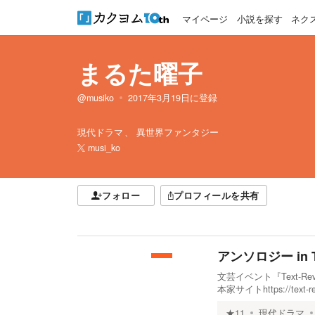
マイページ
小説を探す
ネク
まるた曜子
@musiko
2017年3月19日
に登録
現代ドラマ
異世界ファンタジー
musi_ko
フォロー
プロフィールを共有
アンソロジー in Tex
文芸イベント『Text-R
本家サイトhttps://text-re
★
11
現代ドラマ