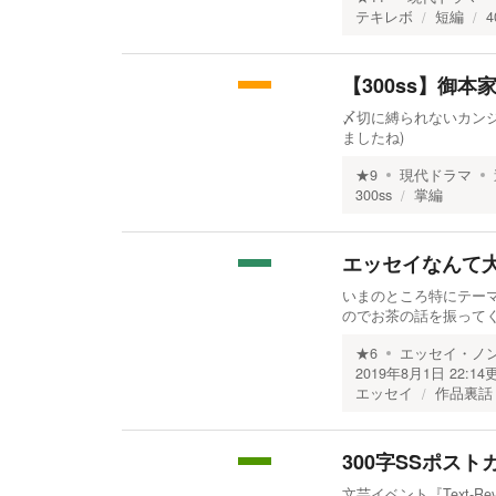
テキレボ
短編
4
【300ss】御本家
〆切に縛られないカンジ
ましたね)
★
9
現代ドラマ
300ss
掌編
エッセイなんて
いまのところ特にテー
のでお茶の話を振って
★
6
エッセイ・ノ
2019年8月1日 22:14
エッセイ
作品裏話
300字SSポストカード
文芸イベント『Text-R