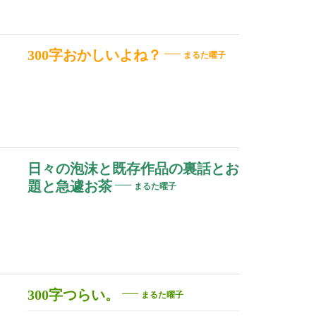
300字おかしいよね？
まるた曜子
日々の泡沫と既存作品の裏話とお
題と急遽お茶
まるた曜子
300字つらい。
まるた曜子