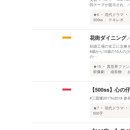
回テーマが提示され、ハ
★
6
現代ドラマ
300ss
テキレボ
花街ダイニング
紡績工場の女工に出稼
8歳から15歳の10人
の…
★
15
異世界ファン
群像劇
成長物
【500ss】心の
#三題噺2017to201
★
7
現代ドラマ
500字