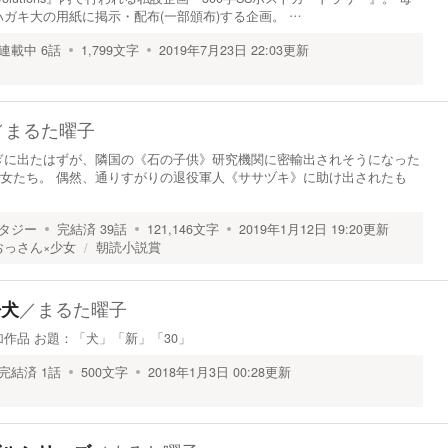
ガキ大の用紙に掲示・配布(一部頒布)する企画。 …
連載中
6
話
1,799
文字
2019年7月23日 22:03
更新
／
まるた曜子
ぎに出たはずが、隣国の《石の子供》研究機関に密輸出されそうになった
の少女たち。 偶然、通りすがりの退役軍人《ササヅキ》に助け出されたも
タジー
完結済
39
話
121,146
文字
2019年1月12日 19:20
更新
おっさん×少女
朝読小説賞
／
まるた曜子
仔犬
8 参加作品 お題：「犬」「新」「30」
完結済
1
話
500
文字
2018年1月3日 00:28
更新