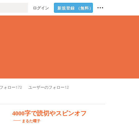
ログイン
新規登録
（無料）
フォロー
172
ユーザーのフォロー
12
4000字で読切やスピンオフ
まるた曜子