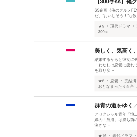
【300字ss】俺
SS企画《俺のグルメFE
だ、“おいしそう！”な
★
9
現代ドラマ
300ss
美しく、気高く
結婚するからと彼女に
「わたしは恋愛に疲れ
を取り戻…
★
8
恋愛
完結済
おとなまったり百合
群青の道をゆく
アセクシャル青年「慎
嫁の「浅海」は持ち前
泣きな…
★
16
現代ドラマ