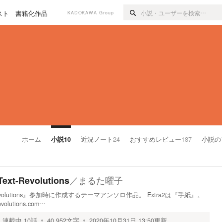
スト
書籍化作品
KADOKAWA Group
ホーム
小説
10
近況ノート
24
おすすめレビュー
187
小説の
／
まるた曜子
t-Revolutions
evolutions』参加時に作成するテーマアンソロ作品。 Extra2は『手紙』。
volutions.com…
連載中
10
話
40,952
文字
2020年10月31日 13:50
更新