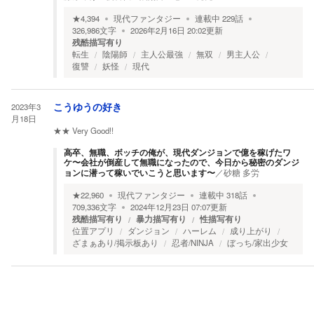
★
4,394
現代ファンタジー
連載中
229
話
326,986
文字
2026年2月16日 20:02
更新
残酷描写有り
転生
陰陽師
主人公最強
無双
男主人公
復讐
妖怪
現代
2023年3
こうゆうの好き
月18日
★★
Very Good!!
高卒、無職、ボッチの俺が、現代ダンジョンで億を稼げたワ
ケ〜会社が倒産して無職になったので、今日から秘密のダンジ
ョンに潜って稼いでいこうと思います〜
／
砂糖 多労
★
22,960
現代ファンタジー
連載中
318
話
709,336
文字
2024年12月23日 07:07
更新
残酷描写有り
暴力描写有り
性描写有り
位置アプリ
ダンジョン
ハーレム
成り上がり
ざまぁあり/掲示板あり
忍者/NINJA
ぼっち/家出少女