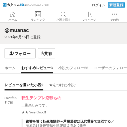
新規登録
ログイン
KADOKAWA Group
ホーム
ランキング
小説を探す
マイページ
その他
@muanac
2021年5月16日
に登録
フォロー
共有
ホーム
おすすめレビュー
3
小説のフォロー
56
ユーザーのフォロー
レビューを書いた小説
2
★をつけた小説
1
2023年5
転生テンプレ逆転もの
月7日
二期楽しみです。
★★
Very Good!!
復讐を誓う転生陰陽師～芦屋道弥は現代世界で無双する
／
藤原みけ＠復讐転生陰陽師２巻2/10発売