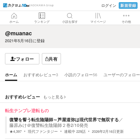
新規登録
ログイン
KADOKAWA Group
ホーム
ランキング
小説を探す
マイページ
その他
@muanac
2021年5月16日
に登録
フォロー
共有
ホーム
おすすめレビュー
3
小説のフォロー
56
ユーザーのフォロー
おすすめレビュー
もっと見る
転生テンプレ逆転もの
復讐を誓う転生陰陽師～芦屋道弥は現代世界で無双する
／
藤原みけ＠復讐転生陰陽師２巻2/10発売
★
4,397
現代ファンタジー
連載中
229
話
2026年2月16日
更新