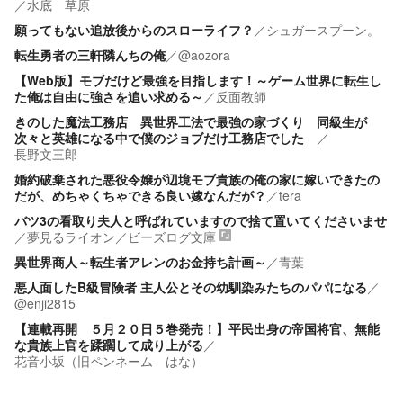
／
水底 草原
願ってもない追放後からのスローライフ？
／
シュガースプーン。
転生勇者の三軒隣んちの俺
／
@aozora
【Web版】モブだけど最強を目指します！～ゲーム世界に転生し
た俺は自由に強さを追い求める～
／
反面教師
きのした魔法工務店 異世界工法で最強の家づくり 同級生が
次々と英雄になる中で僕のジョブだけ工務店でした
／
長野文三郎
婚約破棄された悪役令嬢が辺境モブ貴族の俺の家に嫁いできたの
だが、めちゃくちゃできる良い嫁なんだが？
／
tera
バツ3の看取り夫人と呼ばれていますので捨て置いてくださいませ
／
夢見るライオン
／
ビーズログ文庫
異世界商人～転生者アレンのお金持ち計画～
／
青葉
悪人面したB級冒険者 主人公とその幼馴染みたちのパパになる
／
@enji2815
【連載再開 ５月２０日５巻発売！】平民出身の帝国将官、無能
な貴族上官を蹂躙して成り上がる
／
花音小坂（旧ペンネーム はな）