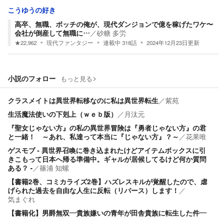
こうゆうの好き
高卒、無職、ボッチの俺が、現代ダンジョンで億を稼げたワケ〜
会社が倒産して無職に…
／
砂糖 多労
★
22,962
現代ファンタジー
連載中
318
話
2024年12月23日
更新
小説のフォロー
もっと見る
クラスメイトは異世界転移なのに私は異世界転生
／
紫苑
生活魔法使いの下剋上（ｗｅｂ版）
／
月汰元
『聖女じゃない方』の私の異世界冒険は『勇者じゃない方』の君
と一緒！ ～あれ、私達って本当に『じゃない方』？～
／
花果唯
ゲスモブ - 異世界召喚に巻き込まれたけどアイテムボックスに引
きこもって日本へ帰る準備中。ギャルが居候してるけど何か質問
ある？ -
／
篠浦 知螺
【書籍2巻、コミカライズ2巻】ハズレスキルが覚醒したので、虐
げられた過去を自由な人生に反転（リバース）します！
／
気まぐれ
【書籍化】男爵無双―貴族嫌いの青年が田舎貴族に転生した件―