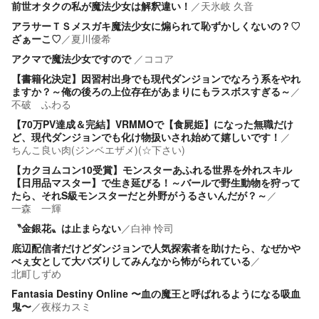
前世オタクの私が魔法少女は解釈違い！
／
天氷岐 久音
アラサーＴＳメスガキ魔法少女に煽られて恥ずかしくないの？♡
ざぁーこ♡
／
夏川優希
アクマで魔法少女ですので
／
ココア
【書籍化決定】因習村出身でも現代ダンジョンでなろう系をやれ
ますか？～俺の後ろの上位存在があまりにもラスボスすぎる～
／
不破 ふわる
【70万PV達成＆完結】VRMMOで【食屍姫】になった無職だけ
ど、現代ダンジョンでも化け物扱いされ始めて嬉しいです！
／
ちんこ良い肉(ジンベエザメ)(☆下さい)
【カクヨムコン10受賞】モンスターあふれる世界を外れスキル
【日用品マスター】で生き延びる！～バールで野生動物を狩って
たら、それS級モンスターだと外野がうるさいんだが？～
／
一森 一輝
〝金銀花〟は止まらない
／
白神 怜司
底辺配信者だけどダンジョンで人気探索者を助けたら、なぜかや
べぇ女として大バズりしてみんなから怖がられている
／
北町しずめ
Fantasia Destiny Online 〜血の魔王と呼ばれるようになる吸血
鬼〜
／
夜桜カスミ