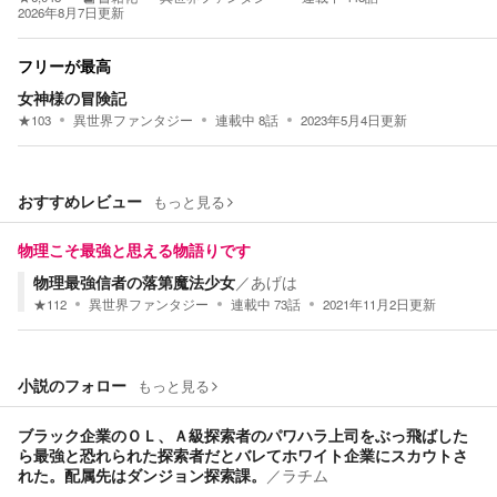
2026年8月7日
更新
フリーが最高
女神様の冒険記
★
103
異世界ファンタジー
連載中
8
話
2023年5月4日
更新
おすすめレビュー
もっと見る
物理こそ最強と思える物語りです
物理最強信者の落第魔法少女
／
あげは
★
112
異世界ファンタジー
連載中
73
話
2021年11月2日
更新
小説のフォロー
もっと見る
ブラック企業のＯＬ、Ａ級探索者のパワハラ上司をぶっ飛ばした
ら最強と恐れられた探索者だとバレてホワイト企業にスカウトさ
れた。配属先はダンジョン探索課。
／
ラチム