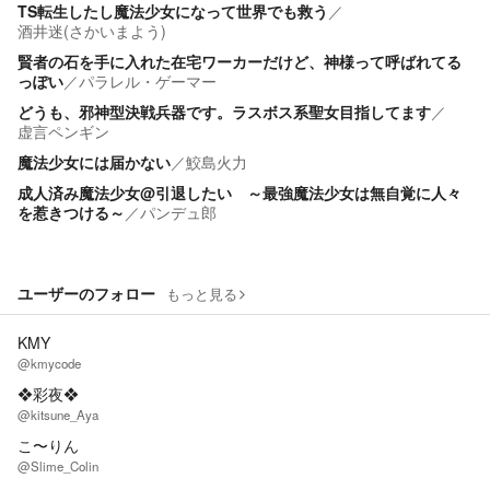
TS転生したし魔法少女になって世界でも救う
／
酒井迷(さかいまよう)
賢者の石を手に入れた在宅ワーカーだけど、神様って呼ばれてる
っぽい
／
パラレル・ゲーマー
どうも、邪神型決戦兵器です。ラスボス系聖女目指してます
／
虚言ペンギン
魔法少女には届かない
／
鮫島火力
成人済み魔法少女@引退したい ～最強魔法少女は無自覚に人々
を惹きつける～
／
パンデュ郎
ユーザーのフォロー
もっと見る
KMY
@kmycode
❖彩夜❖
@kitsune_Aya
こ〜りん
@Slime_Colin