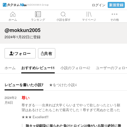
新規登録
ログイン
KADOKAWA Group
ホーム
ランキング
小説を探す
マイページ
その他
@mokkun2005
2024年1月22日
に登録
フォロー
共有
ホーム
おすすめレビュー
11
小説のフォロー
42
ユーザーのフォロ
レビューを書いた小説
7
★をつけた小説
4
2024年2
尊い
月6日
尊すぎる……出来れば大学くらいまでやって欲しかったという願
望はあるけどこれもこれで最高でした！尊すぎて死ぬかと思った
★★★
Excellent!!!
陰キャ幼馴染に振られた負けヒロインは俺がいる限り絶対に勝