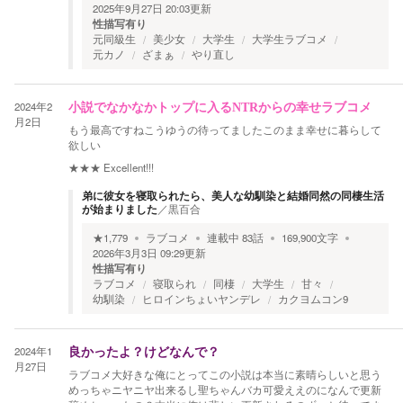
2025年9月27日 20:03
更新
性描写有り
元同級生
美少女
大学生
大学生ラブコメ
元カノ
ざまぁ
やり直し
2024年2
小説でなかなかトップに入るNTRからの幸せラブコメ
月2日
もう最高ですねこうゆうの待ってましたこのまま幸せに暮らして
欲しい
★★★
Excellent!!!
弟に彼女を寝取られたら、美人な幼馴染と結婚同然の同棲生活
が始まりました
／
黒百合
★
1,779
ラブコメ
連載中
83
話
169,900
文字
2026年3月3日 09:29
更新
性描写有り
ラブコメ
寝取られ
同棲
大学生
甘々
幼馴染
ヒロインちょいヤンデレ
カクヨムコン9
2024年1
良かったよ？けどなんで？
月27日
ラブコメ大好きな俺にとってこの小説は本当に素晴らしいと思う
めっちゃニヤニヤ出来るし聖ちゃんバカ可愛ええのになんで更新