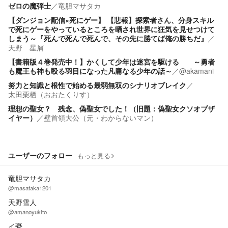
ゼロの魔弾士
／
竜胆マサタカ
【ダンジョン配信×死にゲー】 【悲報】探索者さん、分身スキル
で死にゲーをやっているところを晒され世界に狂気を見せつけて
しまう～『死んで死んで死んで、その先に勝てば俺の勝ちだ』
／
天野 星屑
【書籍版４巻発売中！】かくして少年は迷宮を駆ける ～勇者
も魔王も神も殴る羽目になった凡庸なる少年の話～
／
@akamani
努力と知識と根性で始める最弱無双のシナリオブレイク
／
太田栗栖（おおたくりす）
理想の聖女？ 残念、偽聖女でした！（旧題：偽聖女クソオブザ
イヤー）
／
壁首領大公（元・わからないマン）
ユーザーのフォロー
もっと見る
竜胆マサタカ
@masataka1201
天野雪人
@amanoyukito
イ憂