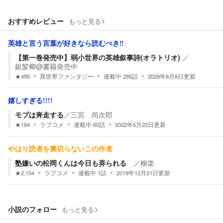
おすすめレビュー
もっと見る
英雄と言う言葉が好きなら読むべき‼
【第一巻発売中】弱小世界の英雄叙事詩(オラトリオ)
／
銀髪卿@書籍発売中
★
495
異世界ファンタジー
連載中
285
話
2026年8月8日
更新
嬉しすぎる!!!!
モブは奔走する
／
三宮 尚次郎
★
184
ラブコメ
連載中
60
話
2022年5月22日
更新
やはり読者を裏切らないこの作者
塾嫌いの松岡くんは今日も弄られる
／
柳楽
★
2,154
ラブコメ
連載中
1
話
2019年12月21日
更新
小説のフォロー
もっと見る