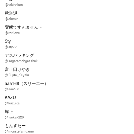
@tokinoken
秋道通
@akimiti
変態ですんません…
@rorilove
Sty
@sty72
アスパラキング
@sagaramobgasshuk
富士田けやき
@Fujita_Keyaki
aaa168（スリーエー）
@aaa168
KAZU
@kazu-ta
塚上
@tsuka7226
もんすたー
@monsteramuamu