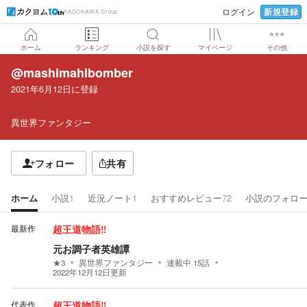
新規登録
ログイン
KADOKAWA Group
ホーム
ランキング
小説を探す
マイページ
その他
@mashimahibomber
2021年6月12日
に登録
異世界ファンタジー
フォロー
共有
ホーム
小説
1
近況ノート
1
おすすめレビュー
72
小説のフォロ
最新作
超王道物語‼
元お調子者英雄譚
★
3
異世界ファンタジー
連載中
15
話
2022年12月12日
更新
代表作
超王道物語‼