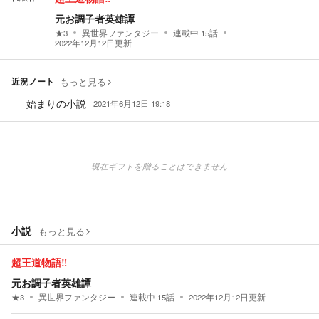
元お調子者英雄譚
★
3
異世界ファンタジー
連載中
15
話
2022年12月12日
更新
近況ノート
もっと見る
始まりの小説
2021年6月12日 19:18
現在ギフトを贈ることはできません
小説
もっと見る
超王道物語‼
元お調子者英雄譚
★
3
異世界ファンタジー
連載中
15
話
2022年12月12日
更新