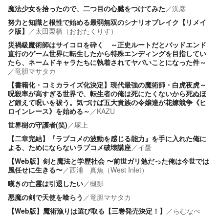
魔法少女を拾ったので、二つ目の心臓をつけてみた
／
浜彦
努力と知識と根性で始める最弱無双のシナリオブレイク【リメイ
ク版】
／
太田栗栖（おおたくりす）
災禍級魔術師はサイコロを砕く ～正史ルートだとバッドエンド
直行のゲーム世界に転生したから特殊エンディングを目指してい
たら、ネームドキャラたちに執着されてヤバいことになった件～
／
竜胆マサタカ
【書籍化・コミカライズ化決定】現代最強の魔術師・白虎夜虎～
呪殺率が高すぎる世界で、転生者の俺は死にたくないから死ぬほ
ど鍛えて呪いを祓う。気づけば五大貴族の令嬢達が花嫁競争《ヒ
ロインレース》を始める～
／
KAZU
世界樹の守護者(笑)
／
塚上
【二章完結】『ラブコメの波動を感じる能力』を手に入れた俺に
よる、ためにならないラブコメ破壊講座
／
イ憂
【Web版】剣と魔法と学歴社会 〜前世ガリ勉だった俺は今世では
風任せに生きる〜
／
西浦 真魚（West Inlet）
嘆きの亡霊は引退したい
／
槻影
悪魔の剣で天使を喰らう
／
竜胆マサタカ
【Web版】魔術漁りは選び取る【三巻発売決定！】
／
らむなべ