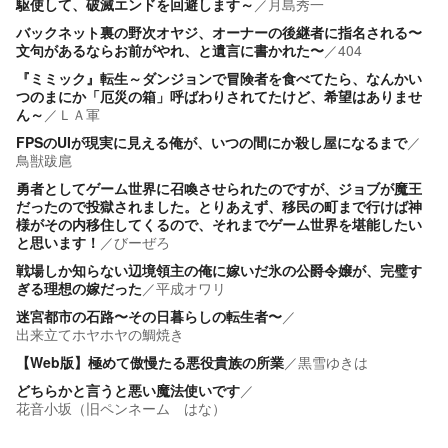
駆使して、破滅エンドを回避します～
／
月島秀一
バックネット裏の野次オヤジ、オーナーの後継者に指名される〜
文句があるならお前がやれ、と遺言に書かれた〜
／
404
『ミミック』転生～ダンジョンで冒険者を食べてたら、なんかい
つのまにか「厄災の箱」呼ばわりされてたけど、希望はありませ
ん～
／
ＬＡ軍
FPSのUIが現実に見える俺が、いつの間にか殺し屋になるまで
／
鳥獣跋扈
勇者としてゲーム世界に召喚させられたのですが、ジョブが魔王
だったので投獄されました。とりあえず、移民の町まで行けば神
様がその内移住してくるので、それまでゲーム世界を堪能したい
と思います！
／
びーぜろ
戦場しか知らない辺境領主の俺に嫁いだ氷の公爵令嬢が、完璧す
ぎる理想の嫁だった
／
平成オワリ
迷宮都市の石路〜その日暮らしの転生者〜
／
出来立てホヤホヤの鯛焼き
【Web版】極めて傲慢たる悪役貴族の所業
／
黒雪ゆきは
どちらかと言うと悪い魔法使いです
／
花音小坂（旧ペンネーム はな）