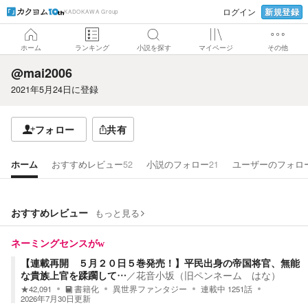
新規登録
ログイン
KADOKAWA Group
ホーム
ランキング
小説を探す
マイページ
その他
@mai2006
2021年5月24日
に登録
フォロー
共有
ホーム
おすすめレビュー
52
小説のフォロー
21
ユーザーのフォロ
おすすめレビュー
もっと見る
ネーミングセンスがw
【連載再開 ５月２０日５巻発売！】平民出身の帝国将官、無能
な貴族上官を蹂躙して…
／
花音小坂（旧ペンネーム はな）
★
42,091
書籍化
異世界ファンタジー
連載中
1251
話
2026年7月30日
更新