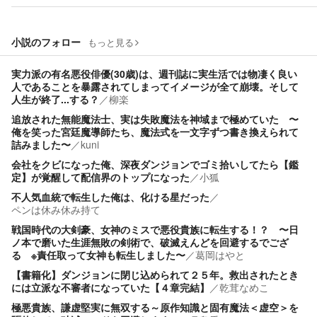
小説のフォロー
もっと見る
実力派の有名悪役俳優(30歳)は、週刊誌に実生活では物凄く良い
人であることを暴露されてしまってイメージが全て崩壊。そして
人生が終了...する？
／
柳楽
追放された無能魔法士、実は失敗魔法を神域まで極めていた 〜
俺を笑った宮廷魔導師たち、魔法式を一文字ずつ書き換えられて
詰みました〜
／
kuni
会社をクビになった俺、深夜ダンジョンでゴミ拾いしてたら【鑑
定】が覚醒して配信界のトップになった
／
小狐
不人気血統で転生した俺は、化ける星だった
／
ペンは休み休み持て
戦国時代の大剣豪、女神のミスで悪役貴族に転生する！？ 〜日
ノ本で磨いた生涯無敗の剣術で、破滅えんどを回避するでござ
る ※責任取って女神も転生しました〜
／
葛岡はやと
【書籍化】ダンジョンに閉じ込められて２５年。救出されたとき
には立派な不審者になっていた【４章完結】
／
乾茸なめこ
極悪貴族、謙虚堅実に無双する～原作知識と固有魔法＜虚空＞を