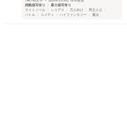
146,145
文字
2020年2月9日 18:00
更新
残酷描写有り
暴力描写有り
ライトノベル
シリアス
万人向け
男主人公
バトル
コメディ
ハイファンタジー
魔法