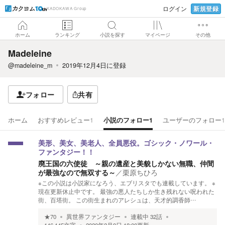
新規登録
ログイン
KADOKAWA Group
ホーム
ランキング
小説を探す
マイページ
その他
Madeleine
@madeleine_m
2019年12月4日
に登録
フォロー
共有
ホーム
おすすめレビュー
1
小説のフォロー
1
ユーザーのフォロー
1
美形、美女、美老人、全員悪役。ゴシック・ノワール・
ファンタジー！！
廃王国の六使徒 ～親の遺産と美貌しかない無職、仲間
が最強なので無双する～
／
栗原ちひろ
※この小説は小説家になろう、エブリスタでも連載しています。 ※
現在更新休止中です。 最強の悪人たちしか生き残れない呪われた
街、百塔街。 この街生まれのアレシュは、天才的調香師…
★
70
異世界ファンタジー
連載中
32
話