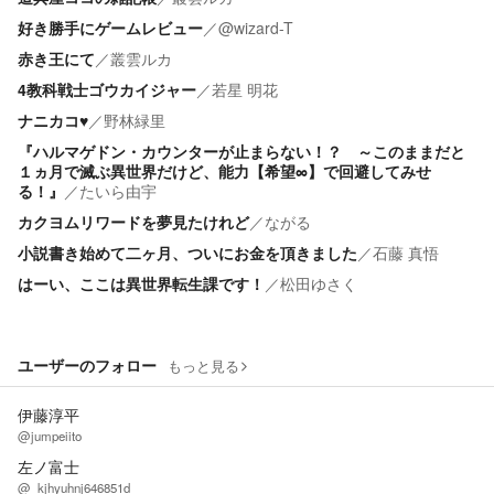
好き勝手にゲームレビュー
／
@wizard-T
赤き王にて
／
叢雲ルカ
4教科戦士ゴウカイジャー
／
若星 明花
ナニカコ♥️
／
野林緑里
『ハルマゲドン・カウンターが止まらない！？ ～このままだと
１ヵ月で滅ぶ異世界だけど、能力【希望∞】で回避してみせ
る！』
／
たいら由宇
カクヨムリワードを夢見たけれど
／
ながる
小説書き始めて二ヶ月、ついにお金を頂きました
／
石藤 真悟
はーい、ここは異世界転生課です！
／
松田ゆさく
ユーザーのフォロー
もっと見る
伊藤淳平
@jumpeiito
左ノ富士
@_kjhyuhnj646851d_