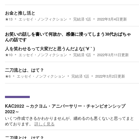
お金と推し活と
★
13
エッセイ・ノンフィクション
完結済
1
話
2022年3月4日
更新
お笑いの話しを書いて何故か、感傷に浸ってしまう30代おばちゃ
んの話です
人を笑わせるって大変だと思うんだよな(´∀｀)
★
10
エッセイ・ノンフィクション
完結済
1
話
2022年3月11日
更新
二刀流とは、はて？
★
6
エッセイ・ノンフィクション
完結済
1
話
2022年3月2日
更新
KAC2022 ～カクヨム・アニバーサリー・チャンピオンシップ
2022～
いくつ作成できるかわかりませんが、纏めるのも悪くないと思ってまと
めております。
詳しく見る
二刀流とは、はて？