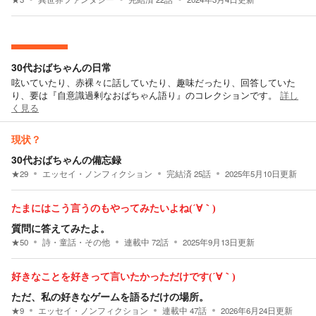
30代おばちゃんの日常
呟いていたり、赤裸々に話していたり、趣味だったり、回答していた
り、要は『自意識過剰なおばちゃん語り』のコレクションです。
詳し
く見る
現状？
30代おばちゃんの備忘録
★
29
エッセイ・ノンフィクション
完結済
25
話
2025年5月10日
更新
たまにはこう言うのもやってみたいよね(´∀｀)
質問に答えてみたよ。
★
50
詩・童話・その他
連載中
72
話
2025年9月13日
更新
好きなことを好きって言いたかっただけです(´∀｀)
ただ、私の好きなゲームを語るだけの場所。
★
9
エッセイ・ノンフィクション
連載中
47
話
2026年6月24日
更新