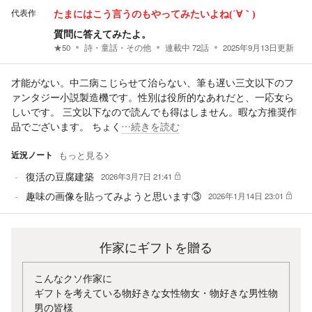
代表作
たまにはこう言うのもやってみたいよね(´∀｀)
質問に答えてみたよ。
★
50
詩・童話・その他
連載中
72
話
2025年9月13日
更新
才能がない。中二病こじらせて治らない、筆も遅い三文以下のフ
ァンタジー小説製造機です。性別は役所的なあれだと、一応女ら
しいです。 三文以下なので読んでも得はしません。暇な方推奨作
品でございます。 ちょく
…続きを読む
近況ノート
もっと見る
復活の豆腐建築
2026年3月7日 21:41
趣味の画像を貼ってみようと思います③
2026年1月14日 23:01
作家にギフトを贈る
こんなクソ作家に
ギフトを考えている物好きな女性物女・物好きな男性物
男の皆様