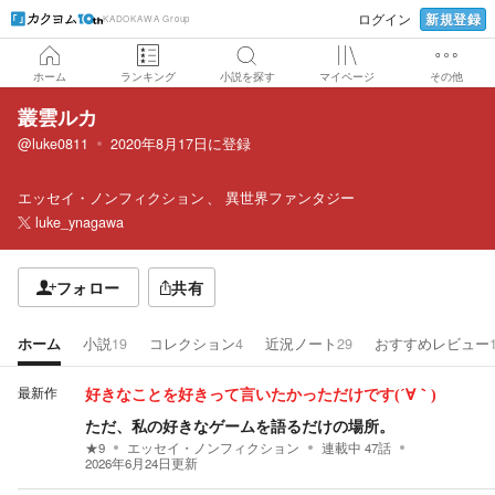
新規登録
ログイン
KADOKAWA Group
ホーム
ランキング
小説を探す
マイページ
その他
叢雲ルカ
@luke0811
2020年8月17日
に登録
エッセイ・ノンフィクション
異世界ファンタジー
luke_ynagawa
フォロー
共有
ホーム
小説
19
コレクション
4
近況ノート
29
おすすめレビュー
最新作
好きなことを好きって言いたかっただけです(´∀｀)
ただ、私の好きなゲームを語るだけの場所。
★
9
エッセイ・ノンフィクション
連載中
47
話
2026年6月24日
更新