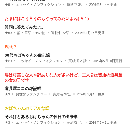
★
9
エッセイ・ノンフィクション
連載中
3
話
2026年3月4日
更新
たまにはこう言うのもやってみたいよね(´∀｀)
質問に答えてみたよ。
★
50
詩・童話・その他
連載中
72
話
2025年9月13日
更新
現状？
30代おばちゃんの備忘録
★
29
エッセイ・ノンフィクション
完結済
25
話
2025年5月10日
更新
客は可笑しな人や訳ありな人が多いけど、主人公は普通の道具屋
の女の子です
道具屋ココの雑記帳
★
3
異世界ファンタジー
完結済
22
話
2024年3月4日
更新
おばちゃんのリアルな話
それはとあるおばちゃんの休日の出来事
★
3
エッセイ・ノンフィクション
完結済
1
話
2024年3月2日
更新