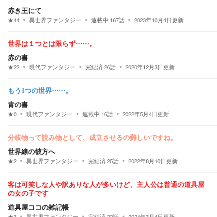
赤き王にて
★
44
異世界ファンタジー
連載中
167
話
2023年10月4日
更新
世界は１つとは限らず……。
赤の書
★
22
現代ファンタジー
完結済
26
話
2020年12月3日
更新
もう1つの世界……。
青の書
★
0
現代ファンタジー
連載中
16
話
2022年5月4日
更新
分岐物って読み物として、成立させるの難しいですね。
世界線の彼方へ
★
2
異世界ファンタジー
完結済
25
話
2022年8月10日
更新
客は可笑しな人や訳ありな人が多いけど、主人公は普通の道具屋
の女の子です
道具屋ココの雑記帳
★
3
異世界ファンタジー
完結済
22
話
2024年3月4日
更新