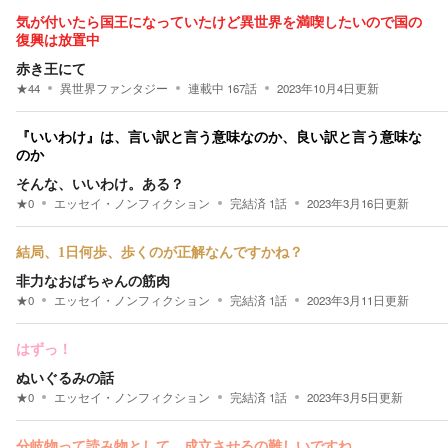
気が付いたら国王になっていたけど異世界を満喫したいので国の
復興は放置中
赤き王にて
★
44
異世界ファンタジー
連載中
167
話
2023年10月4日
更新
『いいわけ』は、言い訳と言う意味なのか、良い訳と言う意味な
のか
そんな、いいわけ。ある？
★
0
エッセイ・ノンフィクション
完結済
1
話
2023年3月16日
更新
結局、1日何歩、歩くのが正解なんですかね？
非力なおばちゃんの筋肉
★
0
エッセイ・ノンフィクション
完結済
1
話
2023年3月11日
更新
はずっ！
ぬいぐるみの話
★
0
エッセイ・ノンフィクション
完結済
1
話
2023年3月5日
更新
分岐物って読み物として、成立させるの難しいですね。