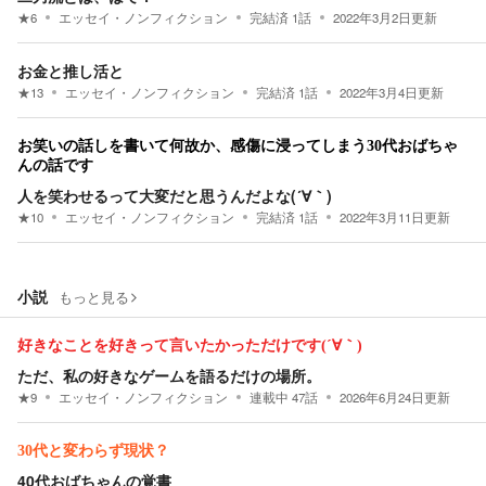
★
6
エッセイ・ノンフィクション
完結済
1
話
2022年3月2日
更新
お金と推し活と
★
13
エッセイ・ノンフィクション
完結済
1
話
2022年3月4日
更新
お笑いの話しを書いて何故か、感傷に浸ってしまう30代おばちゃ
んの話です
人を笑わせるって大変だと思うんだよな(´∀｀)
★
10
エッセイ・ノンフィクション
完結済
1
話
2022年3月11日
更新
小説
もっと見る
好きなことを好きって言いたかっただけです(´∀｀)
ただ、私の好きなゲームを語るだけの場所。
★
9
エッセイ・ノンフィクション
連載中
47
話
2026年6月24日
更新
30代と変わらず現状？
40代おばちゃんの覚書