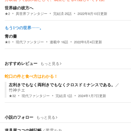
世界線の彼方へ
★
2
異世界ファンタジー
完結済
25
話
2022年8月10日
更新
もう1つの世界……。
青の書
★
0
現代ファンタジー
連載中
16
話
2022年5月4日
更新
おすすめレビュー
もっと見る
蛇口の件と食べ方はわかる！
左利きでもなく両利きでもなくクロスドミナンスである。
／
竹神チエ
★
32
現代ファンタジー
完結済
1
話
2024年1月7日
更新
小説のフォロー
もっと見る
道具屋ココの雑記帳
／
叢雲ルカ