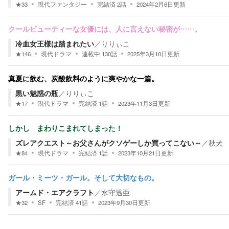
★
33
現代ファンタジー
完結済
2
話
2024年2月6日
更新
クールビューティーな女優には、人に言えない秘密が……。
冷血女王様は踏まれたい
／
りりぃこ
★
146
現代ドラマ
連載中
130
話
2025年3月10日
更新
真夏に飲む、炭酸飲料のように爽やかな一篇。
黒い魅惑の瓶
／
りりぃこ
★
17
現代ドラマ
完結済
1
話
2023年11月3日
更新
しかし まわりこまれてしまった！
ズレアクエスト～お父さんがクソゲーしか買ってこない～
／
秋犬
★
84
現代ドラマ
完結済
1
話
2023年10月21日
更新
ガール・ミーツ・ガール。そして大切なもの。
アームド・エアクラフト
／
水守透亜
★
32
SF
完結済
41
話
2023年9月30日
更新