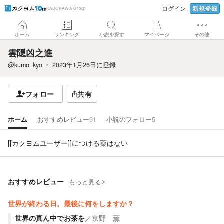
新規登録
ログイン
KADOKAWA Group
ホーム
ランキング
小説を探す
マイページ
その他
雲隠凶之進
@kumo_kyo
2023年1月26日
に登録
フォロー
共有
ホーム
おすすめレビュー
91
小説のフォロー
5
[[カクヨムユーザー]]につける薬はない
おすすめレビュー
もっと見る
世界が終わる日。最後に何をしますか？
世界の真ん中でお茶を
／
京野 薫