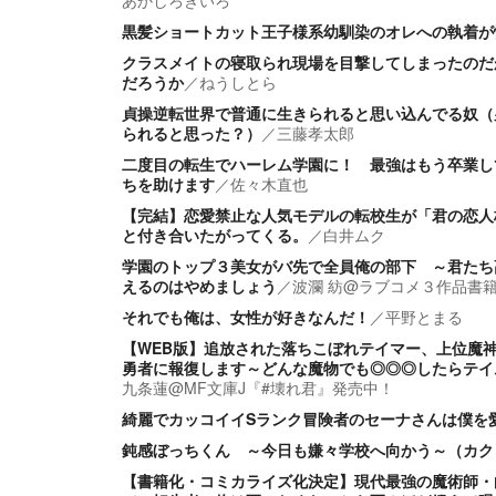
あかしろきいろ
黒髪ショートカット王子様系幼馴染のオレへの執着が
クラスメイトの寝取られ現場を目撃してしまったのだ
だろうか
／
ねうしとら
貞操逆転世界で普通に生きられると思い込んでる奴（
られると思った？）
／
三藤孝太郎
二度目の転生でハーレム学園に！ 最強はもう卒業し
ちを助けます
／
佐々木直也
【完結】恋愛禁止な人気モデルの転校生が「君の恋人
と付き合いたがってくる。
／
白井ムク
学園のトップ３美女がバ先で全員俺の部下 ～君たち
えるのはやめましょう
／
波瀾 紡@ラブコメ３作品書
それでも俺は、女性が好きなんだ！
／
平野とまる
【WEB版】追放された落ちこぼれテイマー、上位魔
勇者に報復します～どんな魔物でも◎◎◎したらテイ
九条蓮@MF文庫J『#壊れ君』発売中！
綺麗でカッコイイSランク冒険者のセーナさんは僕を
鈍感ぼっちくん ～今日も嫌々学校へ向かう～（カク
【書籍化・コミカライズ化決定】現代最強の魔術師・