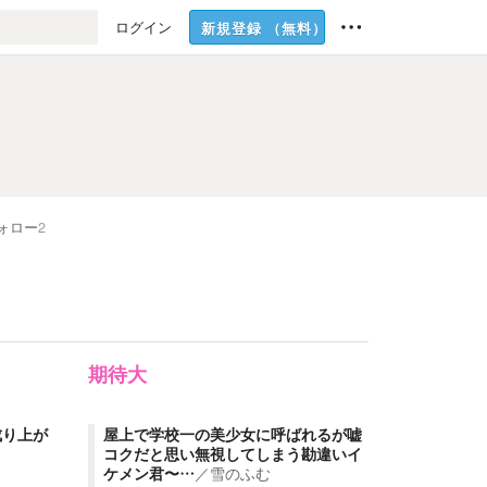
ログイン
新規登録
（無料）
ォロー
2
期待大
成り上が
屋上で学校一の美少女に呼ばれるが嘘
コクだと思い無視してしまう勘違いイ
ケメン君〜…
／
雪のふむ