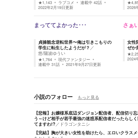
★
1,143
ラブコメ
連載中
42
話
★
4,8
2022年2月19日
更新
2026
まっててよかった･･･
さぁ
貞操観念逆転世界〜俺は引きこもりの
女性
学生に転生したようだが？
／
ぜか美
悠/陽波ゆうい
★
2,2
2024
★
1,764
現代ファンタジー
連載中
31
話
2021年9月27日
更新
小説のフォロー
もっと見る
【悲報】お嬢様系底辺ダンジョン配信者、配信切り忘
う～けど相手が若手最強の迷惑系配信者だったらしく
てますわ!?
／
ドラゴンタニシ
【完結】胸が大きい女性を助けたら、エロいクラスメ