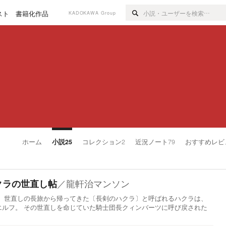
スト
書籍化作品
KADOKAWA Group
ホーム
小説
25
コレクション
2
近況ノート
79
おすすめレビ
／
龍軒治マンソン
クラの世直し帖
。 世直しの長旅から帰ってきた〔長剣のハクラ〕と呼ばれるハクラは、
エルフ。 その世直しを命じていた騎士団長クィンバーツに呼び戻された