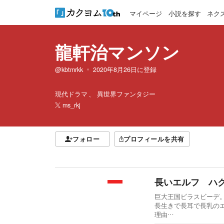
マイページ
小説を探す
ネク
龍軒治マンソン
@kbtmrkk
2020年8月26日
に登録
現代ドラマ
異世界ファンタジー
ms_rkj
フォロー
プロフィールを共有
長いエルフ ハ
巨大王国ビラスビーデ
長生きで長耳で長乳の
理由…