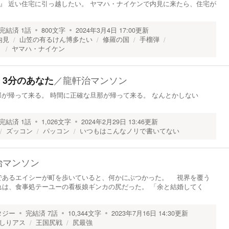
の内見』 近い住宅に引っ越したい。 ヤマハ・ナイケンで内見に来たら、住宅が
完結済
1
話
800
文字
2024年3月4日 17:00
更新
内見
山笠の有るけん博多たい
修羅の国
手榴弾
ト
ヤマハ・ナイケン
／
龍軒治マンソン
3分のあなた
に旦那が帰って来る。 時間に正確な旦那が帰って来る。 なんとかしない
完結済
1
話
1,026
文字
2024年2月29日 13:46
更新
ズッコン
パッコン
いつもはこんなノリで書いてない
治マンソン
あるエイシーが町を歩いていると、何かにぶつかった。 視界を覆う
れは、食事処テーユーの看板娘ギンカの尻だった。 「余と結婚してく
タジー
完結済
7
話
10,344
文字
2023年7月16日 14:30
更新
しりアス
王国尻戦
尻最強