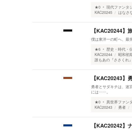
★
0
現代ファンタ
KAC20245
はなさ
【KAC20244】
僕は東洋一の町へ、最
★
6
歴史・時代・
KAC20244
昭和初
誰もあの『ささくれ
【KAC20243
勇者とサダキチは、迷宮
には……。
★
0
異世界ファン
KAC20243
勇者
【KAC20242