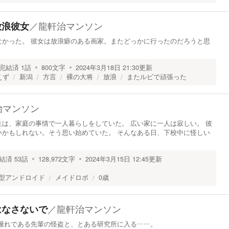
／
龍軒治マンソン
】放浪彼女
なかった。 彼女は放浪癖のある画家。またどっかに行ったのだろうと思
完結済
1
話
800
文字
2024年3月18日 21:30
更新
えず
新潟
方言
裸の大将
放浪
またルビで頑張った
治マンソン
は、家庭の事情で一人暮らしをしていた。 広い家に一人は寂しい。 彼
いかもしれない。そう思い始めていた。 そんなある日、下校中に怪しい
結済
53
話
128,972
文字
2024年3月15日 12:45
更新
型アンドロイド
メイドロボ
0歳
／
龍軒治マンソン
】はなさないで
は憧れである先輩の怪盗と、とある研究所に入る……。