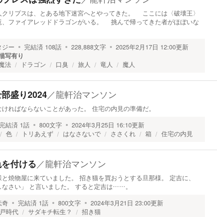
クリプスは、とある地下迷宮へとやってきた。 ここには〈破壊王〉
竜、ファイアレッドドラゴンがいる。 挑んで帰ってきた者がほぼいな
タジー
完結済
108
話
228,888
文字
2025年2月17日 12:00
更新
描写有り
魔法
ドラゴン
口臭
旅人
竜人
魔人
／
龍軒治マンソン
全部盛り2024
なければならないことがあった。 住宅の内見の準備だ。
完結済
1
話
800
文字
2024年3月25日 16:10
更新
色
トリあえず
はなさないで
ささくれ
箱
住宅の内見
／
龍軒治マンソン
】色を付ける
と焼物屋に来ていました。 招き猫を買おうとする旦那様。 定吉に、
なさい」 と言いました。 すると定吉は……。
伝奇
完結済
1
話
800
文字
2024年3月21日 23:00
更新
戸時代
サダキチ転生？
招き猫