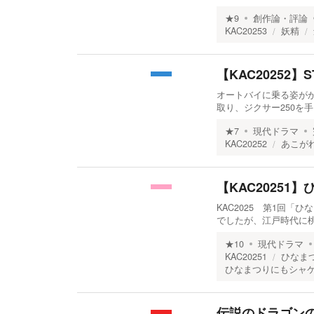
★
9
創作論・評論
KAC20253
妖精
【KAC20252】
オートバイに乗る姿が
取り、ジクサー250を
★
7
現代ドラマ
KAC20252
あこが
【KAC20251
KAC2025 第1回
でしたが、江戸時代に
★
10
現代ドラマ
KAC20251
ひなま
ひなまつりにもシャ
伝説のドラゴン