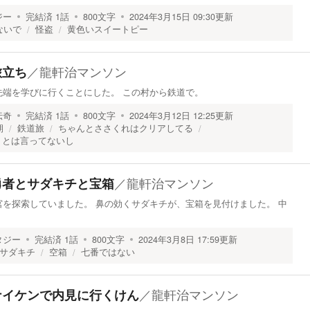
ジー
完結済
1
話
800
文字
2024年3月15日 09:30
更新
ないで
怪盗
黄色いスイートピー
／
龍軒治マンソン
旅立ち
先端を学びに行くことにした。 この村から鉄道で。
伝奇
完結済
1
話
800
文字
2024年3月12日 12:25
更新
期
鉄道旅
ちゃんとささくれはクリアしてる
』とは言ってないし
／
龍軒治マンソン
】勇者とサダキチと宝箱
を探索していました。 鼻の効くサダキチが、宝箱を見付けました。 中
タジー
完結済
1
話
800
文字
2024年3月8日 17:59
更新
サダキチ
空箱
七番ではない
／
龍軒治マンソン
】ナイケンで内見に行くけん