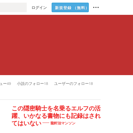
ログイン
新規登録
（無料）
ュー
49
小説のフォロー
18
ユーザーのフォロー
18
この隠密騎士を名乗るエルフの活
躍、いかなる書物にも記録はされ
てはいない
龍軒治マンソン