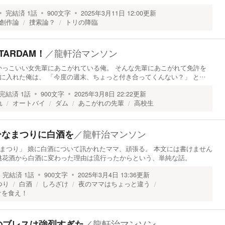
完結済
1
話
900
文字
2025年3月11日 12:00
更新
創作論
捜索論？
トリの降臨
／
龍軒治マンソン
STARDAM！
かっこいい女先輩にあこがれている俺。 そんな先輩にあこがれて免許を
手に入れた俺は、 「今度の週末、ちょっと付き合ってくんない？」 と…
完結済
1
話
900
文字
2025年3月8日 22:22
更新
れ
オートバイ
ダム
あこがれの先輩
高校生
／
龍軒治マンソン
】ひなまつりに白酒を
「ひなまつり」 娘に白酒について訊かれたママ、頑張る。 本文には書けません
桃花酒から白酒に変わった理由は流行ったからという、単純な話。
完結済
1
話
900
文字
2025年3月4日 13:36
更新
つり
白酒
しろざけ
夜のママはちょっと違う
ケを食え！
／
龍軒治マンソン
のブレスは強烈すぎた