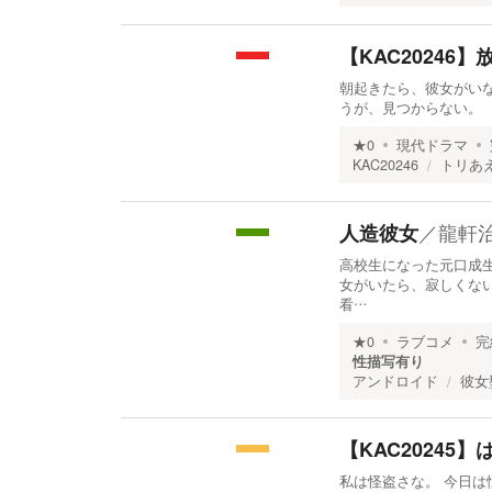
【KAC20246
朝起きたら、彼女がい
うが、見つからない。
★
0
現代ドラマ
KAC20246
トリあ
／
龍軒
人造彼女
高校生になった元口成生
女がいたら、寂しくな
看…
★
0
ラブコメ
完
性描写有り
アンドロイド
彼女
【KAC20245
私は怪盗さな。 今日