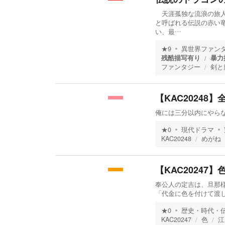
天涯孤独な流浪の旅人
と呼ばれる伝説の赤い
い、最…
★
9
異世界ファン
残酷描写有り
暴力
ファンタジー
剣と
【KAC20248】
俺には三分以内にやら
★
0
現代ドラマ
KAC20248
めがね
【KAC20247
奉公人の定吉は、旦那様
「代金に色を付けて渡し
★
0
歴史・時代・
KAC20247
色
江