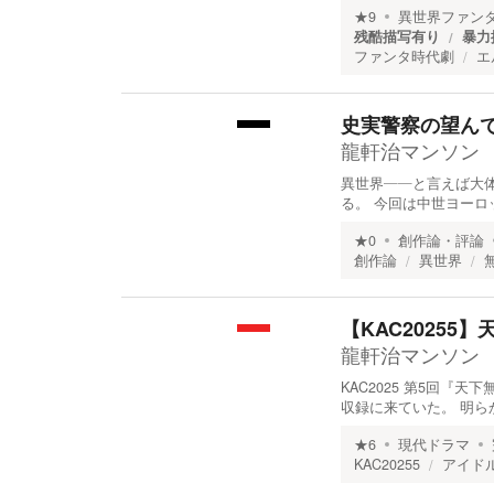
★
9
異世界ファン
残酷描写有り
暴力
ファンタ時代劇
エ
史実警察の望ん
龍軒治マンソン
異世界――と言えば大
る。 今回は中世ヨーロ
★
0
創作論・評論
創作論
異世界
【KAC2025
龍軒治マンソン
KAC2025 第5回
収録に来ていた。 明ら
★
6
現代ドラマ
KAC20255
アイド