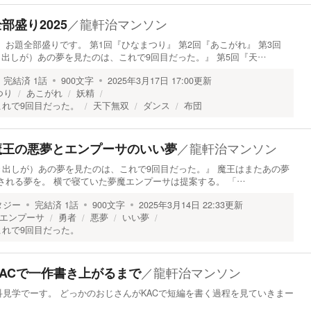
／
龍軒治マンソン
全部盛り2025
 お題全部盛りです。 第1回『ひなまつり』 第2回『あこがれ』 第3回
き出しが）あの夢を見たのは、これで9回目だった。』 第5回『天…
完結済
1
話
900
文字
2025年3月17日 17:00
更新
つり
あこがれ
妖精
れで9回目だった。
天下無双
ダンス
布団
／
龍軒治マンソン
4】魔王の悪夢とエンプーサのいい夢
（書き出しが）あの夢を見たのは、これで9回目だった。』 魔王はまたあの夢
される夢を。 横で寝ていた夢魔エンプーサは提案する。 「…
タジー
完結済
1
話
900
文字
2025年3月14日 22:33
更新
エンプーサ
勇者
悪夢
いい夢
れで9回目だった。
／
龍軒治マンソン
】KACで一作書き上がるまで
見学でーす。 どっかのおじさんがKACで短編を書く過程を見ていきまー