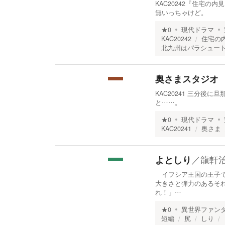
KAC20242『住宅
無いっちゃけど。
★
0
現代ドラマ
KAC20242
住宅の
北九州はパラシュー
奥さまスタジオ 
KAC20241 三分後
と……。
★
0
現代ドラマ
KAC20241
奥さま
／
龍軒
よとしり
イフシア王国の王子で
大きさと弾力のあるそ
れ！」…
★
0
異世界ファン
短編
尻
しり