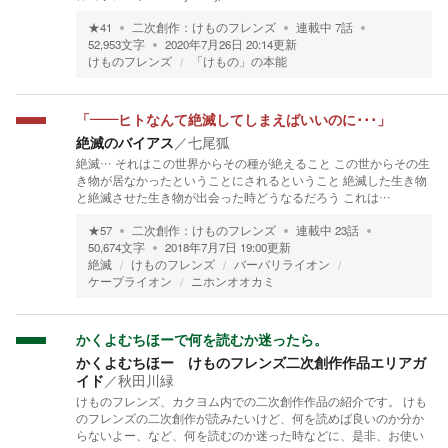
★
41
二次創作：
けものフレンズ
連載中
7
話
52,953
文字
2020年7月26日 20:14
更新
けものフレンズ
「けもの」の本能
「――ヒトなんて絶滅してしまえばいいのに･･･」
絶滅のバイアス
／
七尾狐
絶滅… それはこの世界からその種が絶えること この世からその生
き物が居なかったということにされるということ 絶滅した生き物
と絶滅させた生き物が出会った時どうなるだろう これは…
★
57
二次創作：
けものフレンズ
連載中
23
話
50,674
文字
2018年7月7日 19:00
更新
絶滅
けものフレンズ
バーバリライオン
ケープライオン
ニホンオオカミ
かくよむちほーで何を読むか迷ったら。
かくよむちほー けものフレンズ二次創作作品エリアガ
イド
／
秋田川緑
けものフレンズ、カクヨム内での二次創作作品の紹介です。 けも
のフレンズの二次創作が読みたいけど、何を読めば良いのか分か
らないよー、など、何を読むのか迷った時などに、是非、お使い