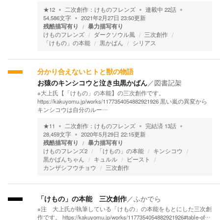
★
12
二次創作：
けものフレンズ
連載中
22
話
54,586
文字
2021年2月27日 23:50
更新
残酷描写有り
暴力描写有り
けものフレンズ
ダークソウル風
三次創作
「けもの」の本能
黒かばん
シリアス
分かり合えないヒトと獣の物語
お猿のキンシコウと泣き虫黒かばん
／
図書記架
※大上氏【「けもの」の本能】の三次創作です。
https://kakuyomu.jp/works/1177354054882921926 黒い嵐の異変から
キンシコウは自分のルー…
★
11
二次創作：
けものフレンズ
完結済
13
話
28,459
文字
2020年5月29日 22:15
更新
残酷描写有り
暴力描写有り
けものフレンズ2
「けもの」の本能
キンシコウ
黒かばんちゃん
キュルル
ビースト
カンザシフウチョウ
三次創作
「けもの」の本能 三次創作
／
ふかでら
※注 大上氏が執筆している「けもの」の本能をもとにした三次創
作です。 https://kakuyomu.jp/works/1177354054882921926#table-of…