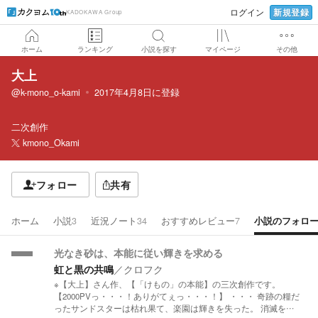
新規登録
ログイン
KADOKAWA Group
ホーム
ランキング
小説を探す
マイページ
その他
大上
@k-mono_o-kami
2017年4月8日
に登録
二次創作
kmono_Okami
フォロー
共有
ホーム
小説
3
近況ノート
34
おすすめレビュー
7
小説のフォロ
光なき砂は、本能に従い輝きを求める
虹と黒の共鳴
／
クロフク
※【大上】さん作、【「けもの」の本能】の三次創作です。
【2000PVっ・・・！ありがてぇっ・・・！】 ・・・ 奇跡の糧だ
ったサンドスターは枯れ果て、楽園は輝きを失った。 消滅を…