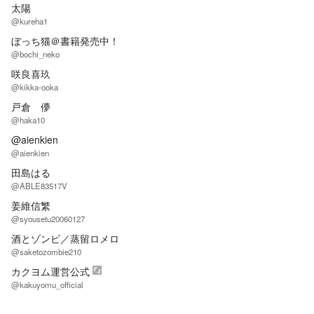
太陽
@kureha1
ぼっち猫＠書籍発売中！
@bochi_neko
咲良喜玖
@kikka-ooka
戸倉 儚
@haka10
@aienkien
@aienkien
田島はる
@ABLE83517V
姜維信繁
@syousetu20060127
酒とゾンビ／蒸留ロメロ
@saketozombie210
カクヨム運営公式
@kakuyomu_official