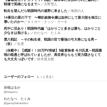
戦場で英雄になるまで～
／
天野雪人
転生を望んだら戦国時代の遠野に来ました
／
海胆の人
14番目の星の下で 〜喇叭銃御令嬢は如何にして新大陸を独立に
導いたのか〜
／
タイガー・ナッツ・ケーキ
死中に活あり！戦国時代編「はかりごと多きは勝ち、はかりごと
少なきは負ける」
／
わたなべ たくみ
雲八戦記 ～その転生者、戦国の世で最強の弓大将になる男～
（仮）
／
生虎
（休載中）【感謝！！20万PV突破】S級冒険者 今川氏真～戦国最
弱の暗愚と呼ばれていましたが、異世界ならもう実力隠さなくて
も大丈夫っぽいです
／
鈴木貫太朗
ユーザーのフォロー
もっと見る
岩槻はるか
@totopomu
わたなべ たくみ
@gansojitakukeibiin