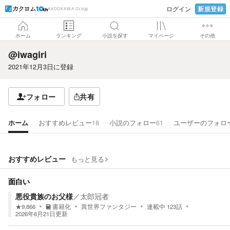
新規登録
ログイン
KADOKAWA Group
ホーム
ランキング
小説を探す
マイページ
その他
@iwagiri
2021年12月3日
に登録
フォロー
共有
ホーム
おすすめレビュー
18
小説のフォロー
61
ユーザーのフォロ
おすすめレビュー
もっと見る
面白い
悪役貴族のお父様
／
太郎冠者
★
9,866
書籍化
異世界ファンタジー
連載中
123
話
2026年6月21日
更新