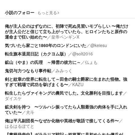
小説のフォロー
もっと見る
俺が主人公のはずなのに、初陣で死ぬ見習いモブらしい 〜俺だけ
が主人公だと信じて立ち上がっていたら、ヒロインたちと原作の
運命まで狂い始めた〜
／
皇帝ペンギンX
気づいたら家ごと1860年のロンドンにいた
／
@keiesu
転生旗本退屈日記（カクヨム版）
／
@solt2016
鉱山（やま）の氏理 ～帰雲の彼方に～
／
仏ょも
鬼切与力つなもり事件帖
／
みみっく
剣と紋章の世界に転生して～田舎の騎士爵家に生まれた怪物。強
すぎて戦場で武功を挙げまくる〜
／
KAZU
転生したらヴァイキングの農民でした。文化勝利を目指します
／
ダイスケ
鉱夫剣を持つ 〜ツルハシ振ってたら人類最強の肉体を手に入れ
ていた〜
／
犬斗
俺は平凡副団長〜なぜか化物や英雄が敬語で接してくる件〜
／
はるはるぽてと
【書籍発売中】ガララリア戦記～姫将軍に見初められた傭兵が、