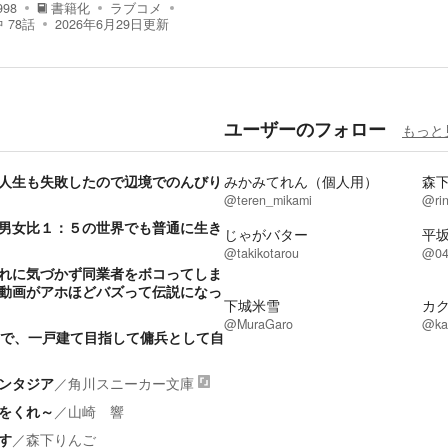
998
書籍化
ラブコメ
中
78
話
2026年6月29日
更新
ユーザーのフォロー
もっと
人生も失敗したので辺境でのんびり
みかみてれん（個人用）
森
@teren_mikami
@rin
男女比１：５の世界でも普通に生き
じゃがバター
平
@takikotarou
@04
れに気づかず同業者をボコってしま
動画がアホほどバズって伝説になっ
下城米雪
カ
@MuraGaro
@kak
ので、一戸建て目指して傭兵として自
ンタジア
／
角川スニーカー文庫
をくれ～
／
山崎 響
す
／
森下りんご