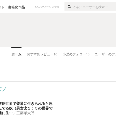
スト
書籍化作品
KADOKAWA Group
ホーム
おすすめレビュー
10
小説のフォロー
13
ユーザーのフ
ズブ
逆転世界で普通に生きられると思
んでる奴（男女比１：５の世界で
通に生…
／
三藤孝太郎