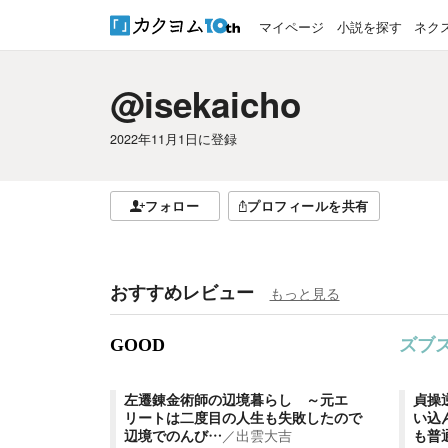
マイページ
小説を探す
ネク
@isekaicho
2022年11月1日
に登録
フォロー
プロフィールを共有
おすすめレビュー
もっと見る
GOOD
ズブ
左遷錬金術師の辺境暮らし ～元エ
貞操
リートは二度目の人生も失敗したので
い込
辺境でのんび…
／
出雲大吉
も普