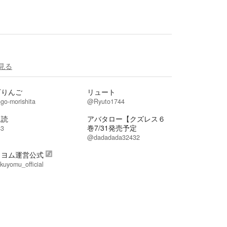
見る
下りんご
リュート
go-morishita
@Ryuto1744
坂読
アバタロー【クズレス６
巻7/31発売予定
3
@dadadada32432
クヨム運営公式
uyomu_official