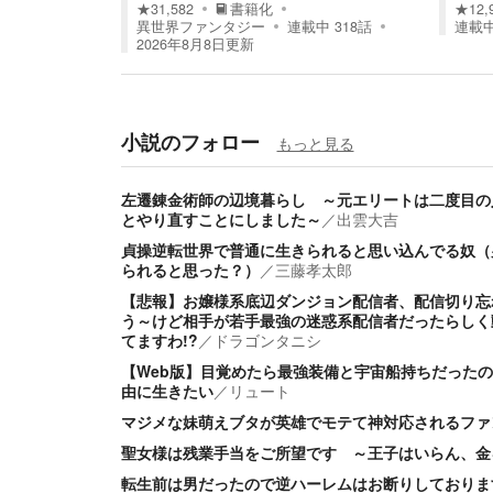
★
31,582
書籍化
★
12,
異世界ファンタジー
連載中
318
話
連載
2026年8月8日
更新
小説のフォロー
もっと見る
左遷錬金術師の辺境暮らし ～元エリートは二度目の
とやり直すことにしました～
／
出雲大吉
貞操逆転世界で普通に生きられると思い込んでる奴（
られると思った？）
／
三藤孝太郎
【悲報】お嬢様系底辺ダンジョン配信者、配信切り忘
う～けど相手が若手最強の迷惑系配信者だったらしく
てますわ!?
／
ドラゴンタニシ
【Web版】目覚めたら最強装備と宇宙船持ちだった
由に生きたい
／
リュート
マジメな妹萌えブタが英雄でモテて神対応されるファ
聖女様は残業手当をご所望です ～王子はいらん、金
転生前は男だったので逆ハーレムはお断りしておりま