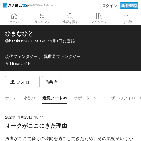
新規登録
ログイン
KADOKAWA Group
ホーム
ランキング
小説を探す
マイページ
その他
ひまなひと
@haruki0320
2019年11月1日
に登録
現代ファンタジー
異世界ファンタジー
Himanah1t0
フォロー
共有
ホーム
小説
10
近況ノート
42
サポーター
2
ユーザーのフォロー
2024年1月23日 10:11
オークがここにきた理由
勇者がここで多くの時間を過ごしてきたため、その気配良いうか