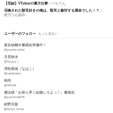
【完結】VTuberの裏方仕事
／
べちてん
召喚された獣耳好きの俺は、獣耳と敵対する運命でした！？
／
燈乃つん@🍮
ユーザーのフォロー
もっと見る
落合祐輔＠書籍化準備中！
@yusuke-ochiai
月見秋水
@Syusui_t
澤松那函（なはこ）
@nahakotaro
和尚
@403164
優汰@『お前ら早く結婚しろよっ！』書籍化
@yuta10145078
紺野天龍
@tenryu_konno