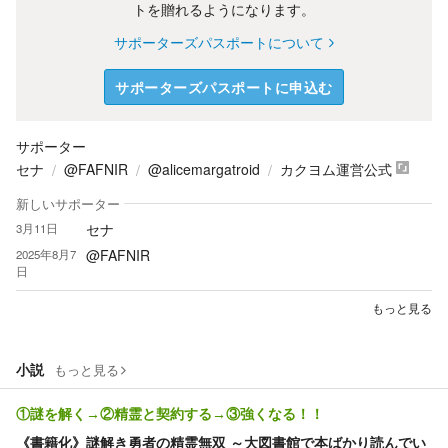
トを贈れるようになります。
サポーターズパスポートについて
サポーターズパスポートに申込む
サポーター
セナ
@FAFNIR
@alicemargatroid
カクヨム運営公式
新しいサポーター
セナ
3月11日
@FAFNIR
2025年8月7
日
もっと見る
小説
もっと見る
①謎を解く→②精霊と契約する→③強くなる！！
《書籍化》謎解き勇者の精霊無双 ～大図書館で本ばかり読んでい