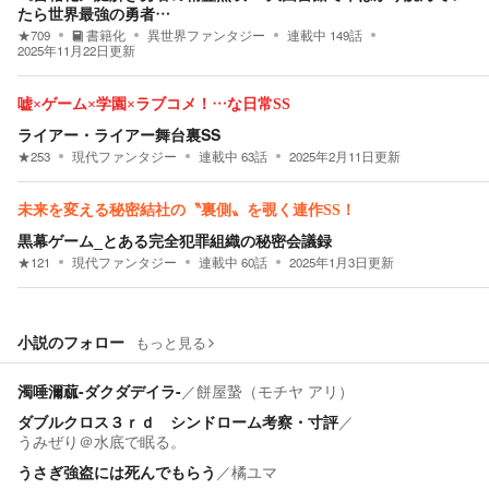
たら世界最強の勇者…
★
709
書籍化
異世界ファンタジー
連載中
149
話
2025年11月22日
更新
嘘×ゲーム×学園×ラブコメ！…な日常SS
ライアー・ライアー舞台裏SS
★
253
現代ファンタジー
連載中
63
話
2025年2月11日
更新
未来を変える秘密結社の〝裏側〟を覗く連作SS！
黒幕ゲーム_とある完全犯罪組織の秘密会議録
★
121
現代ファンタジー
連載中
60
話
2025年1月3日
更新
小説のフォロー
もっと見る
濁唾濔蓏-ダクダデイラ-
／
餅屋䖸（モチヤ アリ）
ダブルクロス３ｒｄ シンドローム考察・寸評
／
うみぜり＠水底で眠る。
うさぎ強盗には死んでもらう
／
橘ユマ