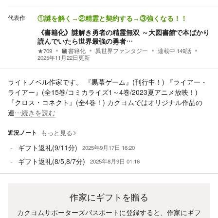
代表作
①謎を解く→②精霊と契約する→③強くなる！！
《書籍化》謎解き勇者の精霊無双 ～大図書館で本ばかり
読んでいたら世界最強の勇者…
★
709
書籍化
異世界ファンタジー
連載中
149
話
2025年11月22日
更新
ライトノベル作家です。 『黒幕ゲーム』(刊行中！) 『ライアー・
ライアー』(全15巻/コミカライズ1～4巻/2023夏アニメ放映！)
『クロス・コネクト』(全4巻！) カクヨムではオリジナル作品の
連
…続きを読む
近況ノート
もっと見る
ギフト返礼(9/11分)
2025年9月17日 16:20
ギフト返礼(8/5,8/7分)
2025年8月9日 01:16
作家にギフトを贈る
カクヨムサポーターズパスポートに登録すると、作家にギフ