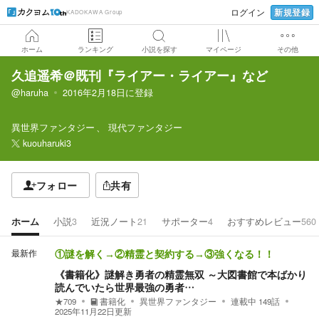
新規登録
ログイン
KADOKAWA Group
ホーム
ランキング
小説を探す
マイページ
その他
久追遥希＠既刊『ライアー・ライアー』など
@haruha
2016年2月18日
に登録
異世界ファンタジー
現代ファンタジー
kuouharuki3
フォロー
共有
ホーム
小説
3
近況ノート
21
サポーター
4
おすすめレビュー
560
最新作
①謎を解く→②精霊と契約する→③強くなる！！
《書籍化》謎解き勇者の精霊無双 ～大図書館で本ばかり
読んでいたら世界最強の勇者…
★
709
書籍化
異世界ファンタジー
連載中
149
話
2025年11月22日
更新