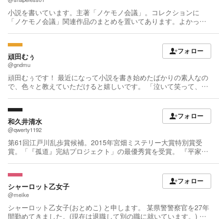
小説を書いています。主著「ノケモノ会議」。コレクションに
「ノケモノ会議」関連作品のまとめを置いてあります。よかった
らどうぞ。
フォロー
頑田むぅ
@gndmu
頑田むぅです！ 最近になって小説を書き始めたばかりの素人なの
で、色々と教えていただけると嬉しいです。 「泣いて笑って、ほ
っこりして、明日が少しだけ軽くなる」 そんなエンタメ小説をお
届けしたいと思っています✨ ほのぼの日常から、ちょっとクセの
あるファンタジーまで！ 読んだ人の心に残る物語を目指して、今
フォロー
日も執筆中💪 ストレス解消に文章を書くタイプ！ 感想・応援コメ
和久井清水
ント、大歓迎です！！🔥 めっちゃ喜んでフォローバックして、感
@qwerty1192
想・応援コメントをお返しします！ よろしくお願いします！
第61回江戸川乱歩賞候補。2015年宮畑ミステリー大賞特別賞受
賞。「『孤道』完結プロジェクト」の最優秀賞を受賞。 『平家谷
殺人事件 浅見光彦シリーズ番外』『不知森の殺人 浅見光彦シ
リーズ番外』（光文社文庫） 『かなりあ堂迷鳥草子 』『かなりあ
堂迷鳥草子2 盗蜜』『かなりあ堂迷鳥草子３ 夏塒』（講談社文
フォロー
庫） 『水際のメメント』（講談社文庫） 『孤道完結編 金色の眠
シャーロット乙女子
り』（講談社文庫） 『北海道ミステリークロスマッチ』（行舟文
@meike
化）
シャーロット乙女子(おとめこ) と申します。 某県警警察官を27年
間勤めてきました。(現在は退職して別の職に就いています。) 警