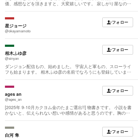
価、感想などを頂きますと、大変嬉しいです。 寂しがり屋なの
で、仲良くしてください。
フォロー
星ジョージ
@okayamamoto
フォロー
相木ふゆ彦
@ainyan
ダンジョン配信もの、始めました。 宇宙人と軍もの、スローライ
フも始まります。 相木ふゆ彦の名前でなろうにも登録していま
す。
フォロー
ages an
@ages_an
[2025年 9-10月カクヨム金のたまご選出!!] 物書きです。 小説を書
かないと、伝えられない想いや感情があると思うのです。胸の奥
に潜む最も切実な何かをナイフで抉り出して、物語として整え
る。 それをお読み頂き、少しでも読者様の琴線に触れるものがあ
れば。これ以上の喜びはありません。 拙作「サイバーパンク・フ
フォロー
ットボール」を、カクヨム金のたまごに選んで頂きました。ちゃ
白河 隼