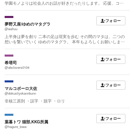
学園モノよりは社会人のお話が好きだったりします。 応援、コメ
ントお待ちしております！
フォロー
夢野又座/ゆめのマタグラ
@wahuu
上半身は夢を創り 二本の足は現実を歩む その間のマタは、二つの
想いを繋いでいく ゆめのマタグラ。 本年もよろしくお願いしま
す。 あと星や感想はいつでも大歓迎です！
フォロー
希塔司
@abclovers0104
フォロー
マルコボーロ大佐
@dokusilyokannbunn
非核三原則 ・誤字 ・脱字 ・ロリ
フォロー
葉暮トワ 猫部,KKG所属
@hagure_towa