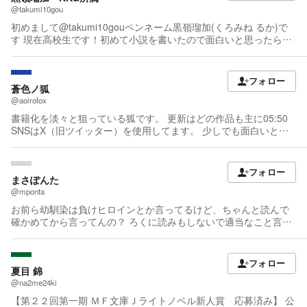
@takumi10gou
初めまして@takumi10gouペンネーム黒嶺瑠加(くろみね るか)で
す 現在高校生です！初めて小説を書いたので面白いと思ったらフ
ォロー＆応援＆拡散よろしくお願いします！ どこがダメとかバン
バンコメントで教えてください！よろしくお願いします！ 語尾に
ついてるKCGはカクヨムキッズグループの略です！ 中高生小説家
フォロー
は入ってきてね
蒼色ノ狐
@aoirofox
書籍化を淡々と狙っている狐です。 更新はどの作品も主に05:50
SNSはX（旧ツイッター）を使用してます。 少しでも面白いと思
ってくだされば幸いです。 感想・レビューに飢えてます。 どうか
お恵みください。 誤字報告も受け付けていますので、よろしくお
願いします！
フォロー
まさぽんた
@mponta
お前ら幼馴染は負けヒロインとか言ってるけど、ちゃんと読んで
確かめてから言ってんの？ ろくに読みもしないで適当なこと言っ
てんじゃねーよ。 ネットの書き込みに影響されて幼馴染を噛ませ
扱いかよ。 自分は幼馴染ものの小説を数多く読んできた。 ティー
ンエイジから純愛、NTR、BSSまで幅広く。 そして思ったんだけ
フォロー
ど、やっぱり門倉ってクソだわ（←）
夏目 錦
@na2me24ki
【第２２回第一期 ＭＦ文庫Ｊライトノベル新人賞 応募済み】 公