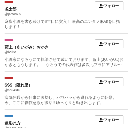
派。 【重要】応援コメントを頂くと、それに関した裏設定をベラ
フォロー
ベラ喋ります。（なろう様と同じ仕様、ということ）
雀太郎
@jantaro-n
麻雀小説を書き続けて6年目に突入！ 最高のエンタメ麻雀を目指
します！
フォロー
藍上（あいがみ）おかき
@bellss
小説家になろうにて執筆させて戴いております、藍上(あいがみ)お
かきともうします。 なろうでの代表作は多次元ブラにアサルト
ドアの邪本が入ってるを執筆しております。なろう、中心ですけ
れどカクヨムでも投稿したいかな？と思います。 遅筆で誤脱
がおおいのですけれど、よろしくおねがいします。
フォロー
SSS（隠れ里）
@shu4816
病気休暇から仕事に復帰し、パワハラから逃れるように転勤。
今、ここに創作意欲が復活!! ゆっくりと動き出します。
フォロー
遠影此方
@shapeless01