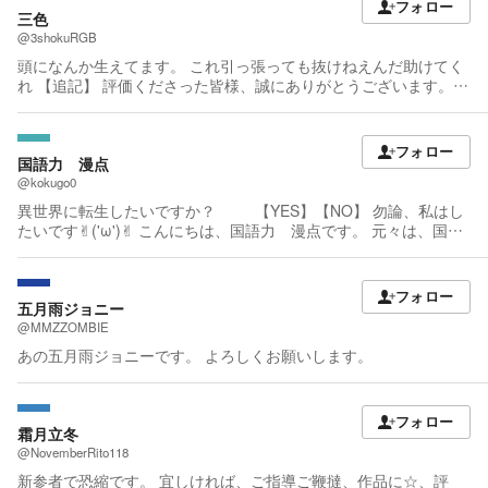
フォロー
三色
@3shokuRGB
頭になんか生えてます。 これ引っ張っても抜けねえんだ助けてく
れ 【追記】 評価くださった皆様、誠にありがとうございます。
個人的な幻覚のアウトプットですが お付き合いいただけますと幸
いです。 企画で目にした作品には何らかのアクションを心掛けて
おります。反応貰えたら作品を読みに行くかもしれません。
フォロー
国語力 漫点
@kokugo0
異世界に転生したいですか？ 【YES】【NO】 勿論、私はし
たいです✌︎('ω')✌︎ こんにちは、国語力 漫点です。 元々は、国語
力 レー点です。 私は、名前の通りバカなので、本気で日本一。
バカな小説家を目指そうと思っております✌︎('ω')✌︎ 応援よろしく
お願いいたしますm(_ _)m 好きな物は、ファンタジー！ （転スラ
フォロー
や無職転生を読んで、自分も書いてみよと思いました_φ(･_･) ）
五月雨ジョニー
今の目標は、生成ＡＩより面白い作品を書く事——。
@MMZZOMBIE
あの五月雨ジョニーです。 よろしくお願いします。
フォロー
霜月立冬
@NovemberRito118
新参者で恐縮です。 宜しければ、ご指導ご鞭撻、作品に☆、評