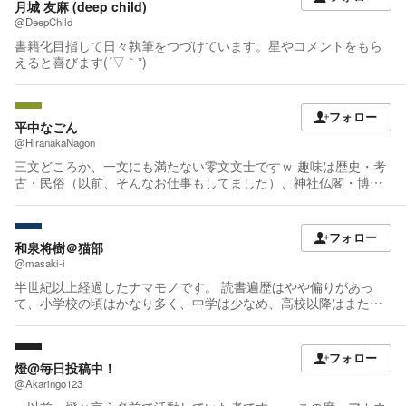
月城 友麻 (deep child)
@DeepChild
書籍化目指して日々執筆をつづけています。星やコメントをもら
えると喜びます(´▽｀*)
フォロー
平中なごん
@HiranakaNagon
三文どころか、一文にも満たない零文文士ですｗ 趣味は歴史・考
古・民俗（以前、そんなお仕事もしてました）、神社仏閣・博物
館・美術館・お化け屋敷巡り、剣術、語学、恐竜、コスプレ
etc…。 最近は「鳥類に進化した羽毛恐竜とその他の違い」が気に
なって仕方ありませんｗ ファンタジ、ホラー、ミステリ～コメデ
フォロー
ィ、ラブコメ、時代劇まで、オールラウンドでいろいろ書いてお
和泉将樹＠猫部
ります。 長編も書きますが（てか、続きが書きたい…）、とある
@masaki-i
コンテストに追われて現在、短編がものすごいスピードで増殖し
半世紀以上経過したナマモノです。 読書遍歴はやや偏りがあっ
ておりますｗ 読者様に評判良かったものを随時、ご紹介していけ
て、小学校の頃はかなり多く、中学は少なめ、高校以降はまた増
ればと。 ※カクヨムにUPしている拙著の紹介を兼ねた朗読（たま
大した感じ。 最近は時間あまりないのであまり読めてないですが
に創作料理レシピ回も…）なVtuber チャンネルはじめました📖📺
(汗) Pixiv側でも低空飛行で活動中。 あっちだと二次創作がありま
「なごんちゃんねる」 https://m.youtube.com/watch?
す。 『お隣の天使様』と『ファイアーエムブレム 聖戦の系譜』が
フォロー
v=6KPYxDZ9zHY よろしければご覧ください。 チャンネル登録も
多いです。 https://www.pixiv.net/users/1725551 ユーザ＆作品フォ
燈@毎日投稿中！
よろしくお願いいたします🙇‍♂️
ローいただいた場合、プロフィールが記載されていればたいてい
@Akaringo123
フォロバします。 誤字脱字報告は見つかったら身もだえますが大