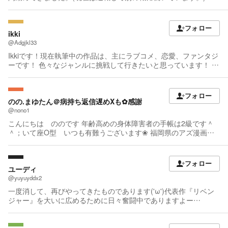
察官時代に経験したことを作品に生かしていこうと思います。 よ
ろしくお願いいたします。
フォロー
ikki
@Adgjkl33
Ikkiです！現在執筆中の作品は、主にラブコメ、恋愛、ファンタジ
ーです！ 色々なジャンルに挑戦して行きたいと思っています！ 好
きなアニメは、CLANNAD、とらドラ！エンジェルビーツ、あの
花、コードギアス、グレンラガン、ハガレン、シュタゲ、四月は
君の嘘、ギルクラ、屍鬼、Fate、PSYCHO-PASSなど趣味が似て
フォロー
るなと思った方是非読みに来て下さい 宜しくお願いしますーす🙋
のの.まゆたん＠病持ち返信遅めXも✿感謝
👆
@nono1
こんにちは ののです 年齢高めの身体障害者の手帳は2級です＾
＾；いて座O型 いつも有難うございます❀ 福岡県のアズ漫画研
究会の会員 でじるみ博多の作業所 漫画雑誌で2年程イラストを
担当してました pixivファンボックスしてます
https://nonotya1.fanbox.cc/ FBは本名501 他サイトにも投稿し
フォロー
てます 少しづつ頑張ります ありがとうございます 足は杖か手押
ユーディ
し歩行器＾＾；指先痛いです＾＾；足はもっと痺れて痛いです
@yuyuyddx2
途中までしか曲がりません 薬、他の病でインシュリン注射
一度消して、再びやってきたものであります('ω')代表作『リベン
ジャー』を大いに広めるために日々奮闘中でありますよー
(#^.^#)！ 皆さん応援よろしくお願いしますであります(#^.^#)