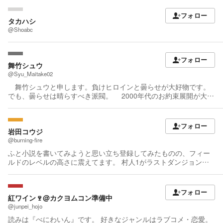
フォロー
タカハシ
@Shoabc
フォロー
舞竹シュウ
@Syu_Maitake02
舞竹シュウと申します。負けヒロインと曇らせが大好物です。
でも、曇らせは晴らすべき派閥。 2000年代のお約束展開が大好
物です。でも仄暗い鬱展開や電波な変化球も好きだったり。面白
ければなんでも好きというのかもしれませんが……。 作品を楽
しんでいただけたのなら、嬉しいなぁ。
フォロー
岩田コウジ
@burning-fire
ふと小説を書いてみようと思い立ち登録してみたものの、フィー
ルドのレベルの高さに震えてます。 村人1がラストダンジョンで
四苦八苦する姿をお楽しみください！ ちっとも上手く書けないな
と悩む日々、なにかきっかけや糸口でも掴めたらなとぼちぼち奮
闘しておりますが、皆様の応援が希望です。 よろしくお願いしま
フォロー
す！
紅ワイン🍷@カクヨムコン準備中
@junpei_hojo
読みは『べにわいん』です。 好きなジャンルはラブコメ・恋愛。