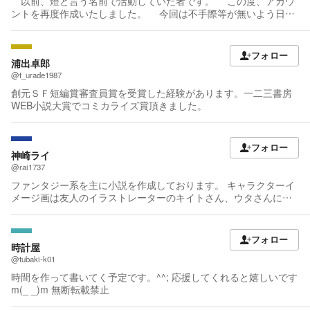
以前、燈と言う名前で活動していた者です。 この度、アカウ
歓迎です！ なお、AIの利用はしていたとしても取材、調査、誤字
ントを再度作成いたしました。 今回は不手際等が無いよう日々
脱字誤変換のチェックを含めた校正に限定されます。 プロットな
精進してまいりますので何卒よろしくお願いします。
どに使うこともありません。
フォロー
浦出卓郎
@t_urade1987
創元ＳＦ短編賞審査員賞を受賞した経験があります。一二三書房
WEB小説大賞でコミカライズ賞頂きました。
フォロー
神崎ライ
@rai1737
ファンタジー系を主に小説を作成しております。 キャラクターイ
メージ画は友人のイラストレーターのキイトさん、ウタさんにお
願いしています。 キイトさん (https://twitter.com/777kiito) ウタさ
ん (https://twitter.com/SakuyaG) Twitter名はTomoya名義です。日
常のことをつぶやくことが多いです。
フォロー
時計屋
@tubaki-k01
時間を作って書いてく予定です。^^; 応援してくれると嬉しいです
m(_ _)m 無断転載禁止