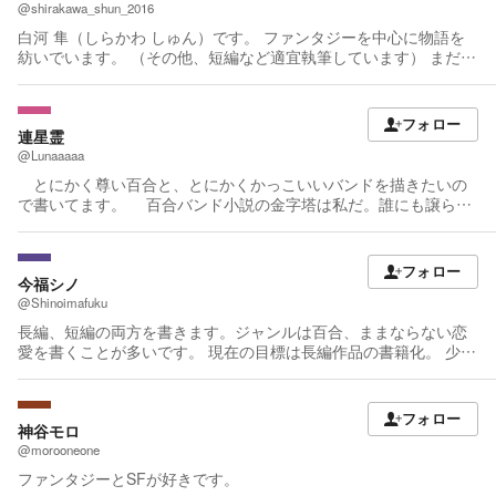
んと卵から孵化して、ひよこから成鳥になれるよう、日々努力を
@shirakawa_shun_2016
重ねていきたいと思います。
白河 隼（しらかわ しゅん）です。 ファンタジーを中心に物語を
紡いでいます。 （その他、短編など適宜執筆しています） まだま
だ未熟ですが、一歩ずつ成長しながら、読んでくださる方に楽し
んでいただける作品を届けていきたいと思っています。 同じく小
説書かれてる方、小説がお好きな方、ぜひお気軽にメッセージや
フォロー
感想・コメントなどで交流させてください！ どうぞ温かく見守っ
連星霊
ていただけますと幸いです。 ※レビューコメントはすべて近況ノ
@Lunaaaaa
ートで御礼させていただいております。もし、不都合などあれ
とにかく尊い百合と、とにかくかっこいいバンドを描きたいの
ば、削除しますのでお問い合わせください。
で書いてます。 百合バンド小説の金字塔は私だ。誰にも譲らね
ぇ。 Twitter：@Luna_Charizard Bluesky：@lunaaaaa
フォロー
今福シノ
@Shinoimafuku
長編、短編の両方を書きます。ジャンルは百合、ままならない恋
愛を書くことが多いです。 現在の目標は長編作品の書籍化。 少し
でも読んでいただけたなら、それに勝る幸福はございません。 X
で更新状況等の情報発信や日々のつぶやきもさせていただいてい
るので、お気軽にフォローなど、よろしくお願いします。 以下に
フォロー
私が関わらせていただいた書籍等を掲載しております。リンクよ
神谷モロ
りぜひお買い求めください！ 【好評発売中】5分で読書 通学路、
@morooneone
振り返るとそこにいる（短編収録）、月刊コミックフラッパー
ファンタジーとSFが好きです。
2023年11月号（コミカライズ短編掲載） 5分で読書 振り返るとそ