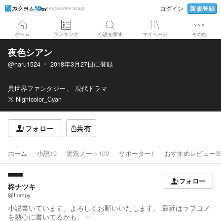
新規登録
ログイン
KADOKAWA Group
ホーム
ランキング
小説を探す
マイページ
その他
夜色シアン
@haru1524
2018年3月27日
に登録
異世界ファンタジー
現代ドラマ
Nightcolor_Cyan
フォロー
共有
ホーム
小説
19
近況ノート
109
サポーター
1
おすすめレビュー
3
フォロー
柊ナツキ
@Lumpy
小説書いています。よろしくお願いいたします。 最近はラブコメ
を熱心に書いてるかも。