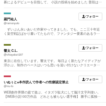
募によるデビューを目指して、 小説の投稿を始めました 普段はフ
リーゲームのサークル 「MEME」の代表としても活動しています
フォロー
羅門祐人
@ramonyuto
ずいぶん永いあいだ作家やってきました。でも、ここ三十年近
く架空戦記ばかり書いてたもので、ファンタジー要素のあるラノ
ベ系作品を発表する場がいつのまにかなくなってました。 そこ
で初心にもどって、カクヨムさんで新作を投稿しようと思いまし
た。 というわけで皆様、よろしくお願いします。
フォロー
響太 C.L.
@chiayaka1207
東京に在住しています。響太です。 毎日よく新たなアイディアが
浮かぶ、制作のペースはいつも思いを追い付けないクリエーター
です。 CGイラストが描けますが、熱意をこもって小説を書いて
います。 よろしくい願いいたします。
フォロー
いぬぅと※本作読んで作者への性癖認定禁止
@inu-to
WEB創作界隈の庭で遊ぶ、イタズラ駄犬にして脳汁文字列使い。
【WEB小説100万作品 どれとも被らない選手権】 勝手に孤独に
挑戦中（笑） たまに自作のメカデザイン、キャラの設定とかを描
いて上げます。【自筆エンピツ一筆書き】というオリジナル流