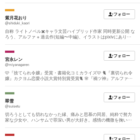
こにいる https://kakuyomu.jp/publication/entry/2021080502 月刊
コミックフラッパー2023年11月号 https://comic-
フォロー
flapper.com/magazine/flapper-11239.html サイトに掲載されてい
紫月花おり
る文章の著作権は原則として《今福シノ》に帰属します。無断で
@shiduki_kaori
の複製・製造・使用を全面的に禁止します。 The copyright of all
自称 ライトノベル✖️キャラ文芸ハイブリッド作家 同時更新公開 な
text on this site belongs to 《今福シノ》. I wholly forbid the
ろう、アルファ ※ 過去作(短編〜中編)、イラストはpixivにありま
reproduction and manufacturing, and use of my work without
す ※ X(Twitter)に絵垢もあります
permission. 本網站的所有圖片、文章的版權帰《今福シノ》所有、
未經許可禁止拷貝或使用和銷售. 이 웹 사이트에 게재의 사진, 일러
스트, 문장의 저작권자는 《今福シノ》에 귀속합니다. 무단전재·카
フォロー
宮永レン
피·판매를 금지합니다.
@miyanagaren
🩷『捨てられ令嬢』受賞・書籍化コミカライズ🩷 🐈『裏切られ令
嬢』カクヨム恋愛小説大賞特別賞受賞🐈 🌸『禍ツ神』アルファポ
リス恋愛小説大賞奨励賞受賞🌸 恋愛、ミステリ、ホラー、ファン
タジー、何でも好きです。 いつも応援ありがとうございます！ ハ
ッピーエンド至上主義です❤️ ※本サイトに掲載している全ての作
フォロー
品において、無断転載、AI学習を一切禁止します。 Unauthorized
翠雪
reproduction and AI learning of all my works posted on this site is
@suisetu
strictly prohibited.
切ろうとしても切れなかった縁、痛みと思慕の同居、純粋で努力
家な少女や、ハンサムで罪深い男が大好き。感情の機微を掬いと
った文章を書くことが得意です。 ※投稿作品の無断利用禁止/Do
not use my art
フォロー