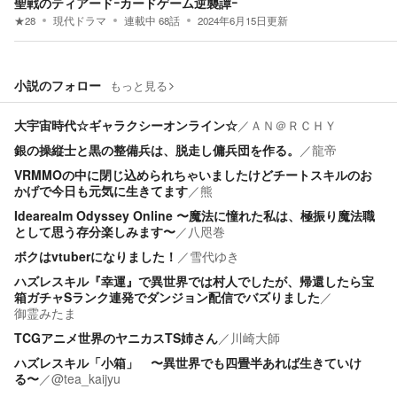
聖戦のティアードｰカードゲーム逆襲譚ｰ
★
28
現代ドラマ
連載中
68
話
2024年6月15日
更新
小説のフォロー
もっと見る
大宇宙時代☆ギャラクシーオンライン☆
／
ＡＮ＠ＲＣＨＹ
銀の操縦士と黒の整備兵は、脱走し傭兵団を作る。
／
龍帝
VRMMOの中に閉じ込められちゃいましたけどチートスキルのお
かげで今日も元気に生きてます
／
熊
Idearealm Odyssey Online 〜魔法に憧れた私は、極振り魔法職
として思う存分楽しみます〜
／
八咫巻
ボクはvtuberになりました！
／
雪代ゆき
ハズレスキル『幸運』で異世界では村人でしたが、帰還したら宝
箱ガチャSランク連発でダンジョン配信でバズりました
／
御霊みたま
TCGアニメ世界のヤニカスTS姉さん
／
川崎大師
ハズレスキル「小箱」 〜異世界でも四畳半あれば生きていけ
る〜
／
@tea_kaijyu