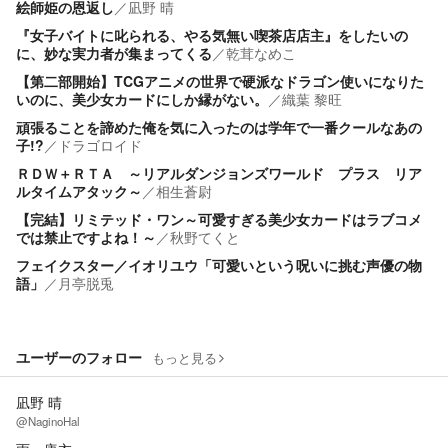
絵師姫の恩返し
／
凪野 晴
『女子バイトに叱られる、やる気無い喫茶店店主』をしたいの
に、妙な実力者が集まってくる
／
乾茸なめこ
【第二部開始】TCGアニメの世界で硬派なドラゴン使いになりた
いのに、美少女カードにしか縁がない。
／
織葉 黎旺
頑張ることを諦めた俺を気に入ったのは学年で一番クールなあの
子!?
／
ドラゴロイド
ＲＤＷ＋ＲＴＡ ～リアルダンジョンズワールド プラス リア
ルタイムアタック～
／
相生蒼尉
【完結】リミテッド・ワン～可愛すぎる美少女カードはラブコメ
では禁止ですよね！～
／
秋野てくと
フェイクスター／イオリユウ「可愛いという呪いに挑む声優の物
語」
／
月亭脱兎
ユーザーのフォロー
もっと見る
凪野 晴
@NaginoHal