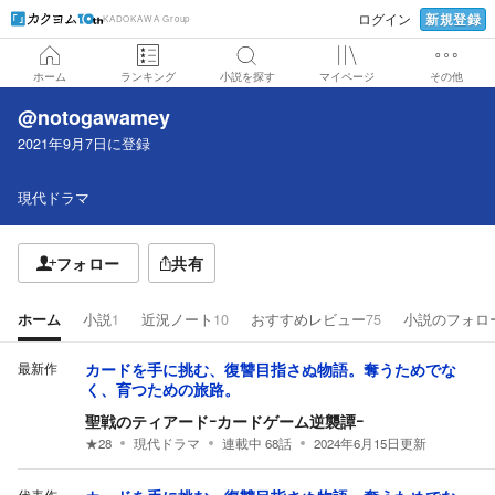
新規登録
ログイン
KADOKAWA Group
ホーム
ランキング
小説を探す
マイページ
その他
@notogawamey
2021年9月7日
に登録
現代ドラマ
フォロー
共有
ホーム
小説
1
近況ノート
10
おすすめレビュー
75
小説のフォロ
最新作
カードを手に挑む、復讐目指さぬ物語。奪うためでな
く、育つための旅路。
聖戦のティアードｰカードゲーム逆襲譚ｰ
★
28
現代ドラマ
連載中
68
話
2024年6月15日
更新