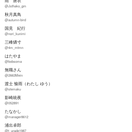
雨 唐衣
@Jsthako_gm
秋月真鳥
@autumn-bird
国見 紀行
@nori_kunimi
三峰燐寸
@4m_mtmn
はたやま
@bobsoma
無職さん
@2663Mein
渡士 愉雨（わたし ゆう）
@stemaku
影崎統夜
@052891
たなかし
@manager8612
浦出卓郎
@t_urade1987