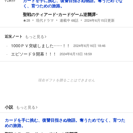
代表作
カードを手に挑む、復讐目指さぬ物語。奪うためでな
く、育つための旅路。
聖戦のティアードｰカードゲーム逆襲譚ｰ
★
28
現代ドラマ
連載中
68
話
2024年6月15日
更新
近況ノート
もっと見る
1000ＰＶ突破しました……！！
2024年6月16日 18:46
エピソード９開幕！！！
2024年6月13日 18:59
現在ギフトを贈ることはできません
小説
もっと見る
カードを手に挑む、復讐目指さぬ物語。奪うためでなく、育つた
めの旅路。