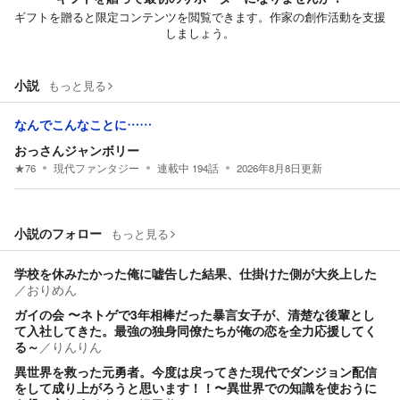
ギフトを贈ると限定コンテンツを閲覧できます。作家の創作活動を支援
しましょう。
小説
もっと見る
なんでこんなことに……
おっさんジャンボリー
★
76
現代ファンタジー
連載中
194
話
2026年8月8日
更新
小説のフォロー
もっと見る
学校を休みたかった俺に嘘告した結果、仕掛けた側が大炎上した
／
おりめん
ガイの会 〜ネトゲで3年相棒だった暴言女子が、清楚な後輩とし
て入社してきた。最強の独身同僚たちが俺の恋を全力応援してく
る～
／
りんりん
異世界を救った元勇者。今度は戻ってきた現代でダンジョン配信
をして成り上がろうと思います！！〜異世界での知識を使おうに