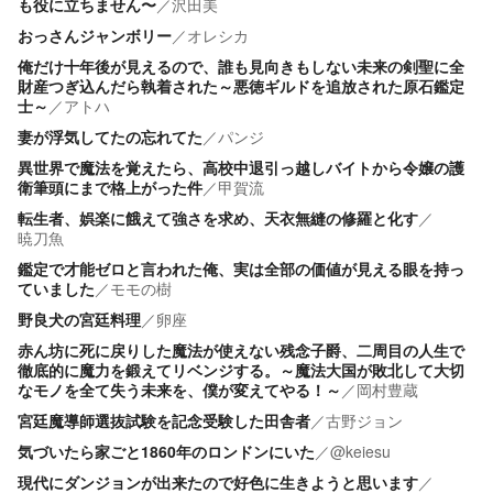
も役に立ちません〜
／
沢田美
おっさんジャンボリー
／
オレシカ
俺だけ十年後が見えるので、誰も見向きもしない未来の剣聖に全
財産つぎ込んだら執着された～悪徳ギルドを追放された原石鑑定
士～
／
アトハ
妻が浮気してたの忘れてた
／
パンジ
異世界で魔法を覚えたら、高校中退引っ越しバイトから令嬢の護
衛筆頭にまで格上がった件
／
甲賀流
転生者、娯楽に餓えて強さを求め、天衣無縫の修羅と化す
／
暁刀魚
鑑定で才能ゼロと言われた俺、実は全部の価値が見える眼を持っ
ていました
／
モモの樹
野良犬の宮廷料理
／
卵座
赤ん坊に死に戻りした魔法が使えない残念子爵、二周目の人生で
徹底的に魔力を鍛えてリベンジする。～魔法大国が敗北して大切
なモノを全て失う未来を、僕が変えてやる！～
／
岡村豊蔵
宮廷魔導師選抜試験を記念受験した田舎者
／
古野ジョン
気づいたら家ごと1860年のロンドンにいた
／
@keiesu
現代にダンジョンが出来たので好色に生きようと思います
／