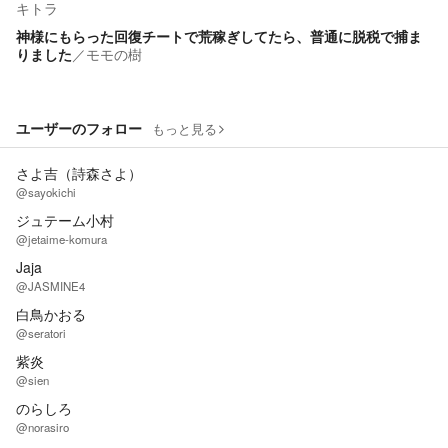
キトラ
神様にもらった回復チートで荒稼ぎしてたら、普通に脱税で捕ま
りました
／
モモの樹
ユーザーのフォロー
もっと見る
さよ吉（詩森さよ）
@sayokichi
ジュテーム小村
@jetaime-komura
Jaja
@JASMINE4
白鳥かおる
@seratori
紫炎
@sien
のらしろ
@norasiro