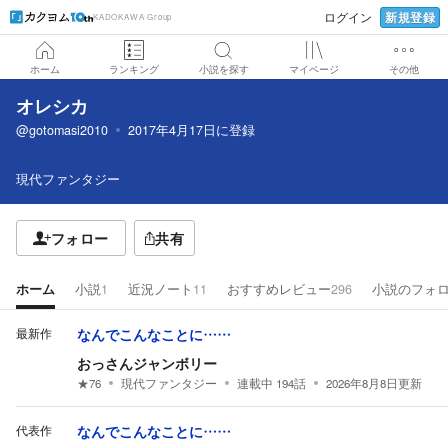
新規登録
ログイン
KADOKAWA Group
ホーム
ランキング
小説を探す
マイページ
その他
オレシカ
@gotomasi2010
2017年4月17日
に登録
現代ファンタジー
フォロー
共有
ホーム
小説
1
近況ノート
11
おすすめレビュー
296
小説のフォ
最新作
なんでこんなことに……
おっさんジャンボリー
★
76
現代ファンタジー
連載中
194
話
2026年8月8日
更新
代表作
なんでこんなことに……