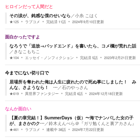
ヒロインだって人間だと
その涙が、鈍感な僕のせいなら
／
小糸 こはく
★
125
ラブコメ
完結済
11
話
2024年9月10日
更新
面白かったですよ
なろうで「追放→バッドエンド」を書いたら、コメ欄が荒れた話
／
きなこもちこ
★
104
エッセイ・ノンフィクション
完結済
5
話
2023年2月21日
更新
今までにない切り口で
居場所を奪われた俺は人生に疲れたので死ぬ事にしました！ み
んな、さようなら！ …
／
石のやっさん
★
619
異世界ファンタジー
完結済
6
話
2024年12月18日
更新
なんか面白い
【夏の章完結！】SummerDays（仮）〜海でナンパした女の子
が、まさかのク…
／
鈴木えんぺら＠『ガリ勉くんと裏アカさん』
★
461
ラブコメ
連載中
38
話
2024年7月22日
更新