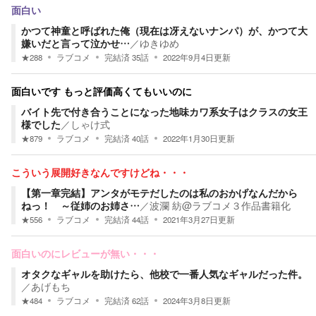
面白い
かつて神童と呼ばれた俺（現在は冴えないナンパ）が、かつて大
嫌いだと言って泣かせ…
／
ゆきゆめ
★
288
ラブコメ
完結済
35
話
2022年9月4日
更新
面白いです もっと評価高くてもいいのに
バイト先で付き合うことになった地味カワ系女子はクラスの女王
様でした
／
しゃけ式
★
879
ラブコメ
完結済
40
話
2022年1月30日
更新
こういう展開好きなんですけどね・・・
【第一章完結】アンタがモテだしたのは私のおかげなんだから
ねっ！ ～従姉のお姉さ…
／
波瀾 紡@ラブコメ３作品書籍化
★
556
ラブコメ
完結済
44
話
2021年3月27日
更新
面白いのにレビューが無い・・・
オタクなギャルを助けたら、他校で一番人気なギャルだった件。
／
あげもち
★
484
ラブコメ
完結済
62
話
2024年3月8日
更新