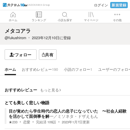
新規登録
ログイン
KADOKAWA Group
ホーム
ランキング
小説を探す
マイページ
その他
メタコアラ
@fukushirom
2023年12月10日
に登録
フォロー
共有
ホーム
おすすめレビュー
190
小説のフォロー
1
ユーザーのフォロ
おすすめレビュー
もっと見る
とても美しく悲しい物語
目が覚めたら学生時代の恋人の息子になっていた 〜社会人経験
を活かして面倒事を解…
／
ミソネタ・ドザえもん
★
233
恋愛
完結済
109
話
2023年1月7日
更新