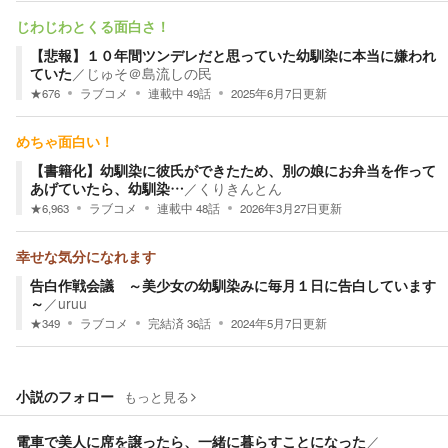
じわじわとくる面白さ！
【悲報】１０年間ツンデレだと思っていた幼馴染に本当に嫌われ
ていた
／
じゅそ＠島流しの民
★
676
ラブコメ
連載中
49
話
2025年6月7日
更新
めちゃ面白い！
【書籍化】幼馴染に彼氏ができたため、別の娘にお弁当を作って
あげていたら、幼馴染…
／
くりきんとん
★
6,963
ラブコメ
連載中
48
話
2026年3月27日
更新
幸せな気分になれます
告白作戦会議 ～美少女の幼馴染みに毎月１日に告白しています
～
／
uruu
★
349
ラブコメ
完結済
36
話
2024年5月7日
更新
小説のフォロー
もっと見る
電車で美人に席を譲ったら、一緒に暮らすことになった
／