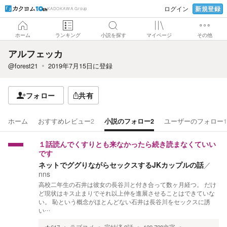
新規登録
ログイン
KADOKAWA Group
ホーム
ランキング
小説を探す
マイページ
その他
アルフェッカ
@forest21
2019年7月15日
に登録
フォロー
共有
ホーム
おすすめレビュー
2
小説のフォロー
2
ユーザーのフォロー
1
１話読んでくすりとも来なかったら続き読まなくていい
です
ネットでググりながらセックスするJKカップルの話
／
nns
高校二年生の石井は彼女の長谷川と付き合って数ヶ月経つ。 だけ
ど現状はキス止まりでそれ以上仲を進展させることはできていな
い。 恥という概念がほとんどない石井は長谷川をセックスに誘
い…