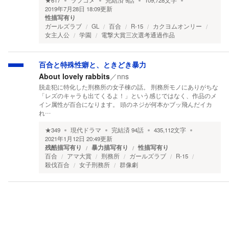
★
617
ラブコメ
完結済
9
話
109,728
文字
2019年7月28日 18:09
更新
性描写有り
ガールズラブ
GL
百合
R-15
カクヨムオンリー
女主人公
学園
電撃大賞三次選考通過作品
百合と特殊性癖と、ときどき暴力
About lovely rabbits
／
nns
脱走犯に特化した刑務所の女子棟の話。 刑務所モノにありがちな
「レズのキャラも出てくるよ！」という感じではなく、作品のメ
イン属性が百合になります。 頭のネジが何本かブッ飛んだイカ
れ…
★
349
現代ドラマ
完結済
94
話
435,112
文字
2021年1月12日 20:49
更新
残酷描写有り
暴力描写有り
性描写有り
百合
アマ大賞
刑務所
ガールズラブ
R-15
殺伐百合
女子刑務所
群像劇