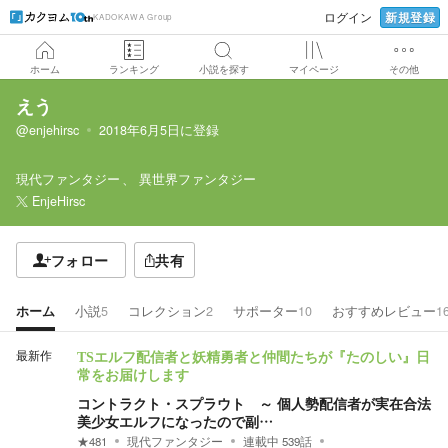
新規登録
ログイン
KADOKAWA Group
ホーム
ランキング
小説を探す
マイページ
その他
えう
@enjehirsc
2018年6月5日
に登録
現代ファンタジー
異世界ファンタジー
EnjeHirsc
フォロー
共有
ホーム
小説
5
コレクション
2
サポーター
10
おすすめレビュー
1
最新作
TSエルフ配信者と妖精勇者と仲間たちが『たのしい』日
常をお届けします
コントラクト・スプラウト ～ 個人勢配信者が実在合法
美少女エルフになったので副…
★
481
現代ファンタジー
連載中
539
話