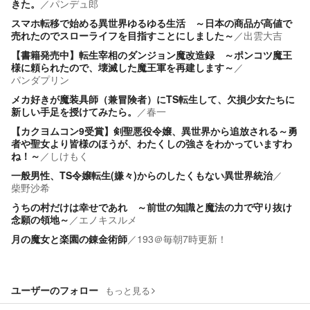
きた。
／
パンデュ郎
スマホ転移で始める異世界ゆるゆる生活 ～日本の商品が高値で
売れたのでスローライフを目指すことにしました～
／
出雲大吉
【書籍発売中】転生宰相のダンジョン魔改造録 ～ポンコツ魔王
様に頼られたので、壊滅した魔王軍を再建します～
／
パンダプリン
メカ好きが魔装具師（兼冒険者）にTS転生して、欠損少女たちに
新しい手足を授けてみたら。
／
春一
【カクヨムコン9受賞】剣聖悪役令嬢、異世界から追放される～勇
者や聖女より皆様のほうが、わたくしの強さをわかっていますわ
ね！～
／
しけもく
一般男性、TS令嬢転生(嫌々)からのしたくもない異世界統治
／
柴野沙希
うちの村だけは幸せであれ ～前世の知識と魔法の力で守り抜け
念願の領地～
／
エノキスルメ
月の魔女と楽園の錬金術師
／
193＠毎朝7時更新！
ユーザーのフォロー
もっと見る