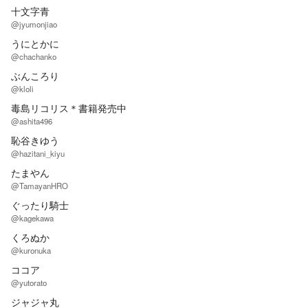
十文字青
@jyumonjiao
うにとかに
@chachanko
ぶんころり
@kloli
毒島リコリス＊書籍発売中
@ashita496
恥谷きゆう
@hazitani_kiyu
たまやん
@TamayanHRO
ぐったり騎士
@kagekawa
くろぬか
@kuronuka
ココア
@yutorato
ジャジャ丸