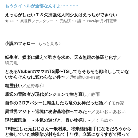
もうタイトルが全部なんすよ…………
えっちがしたいＴＳ欠損強化人間少女はえっちができない
★
625
異世界ファンタジー
完結済
105
話
2024年2月2日
更新
小説のフォロー
もっと見る
転生者、娯楽に餓えて強さを求め、天衣無縫の修羅と化す
／
暁刀魚
とあるVtuberのママのTS譚〜TSしてもそもそも顔出ししていな
いからそんなに変わらない件〜
／
@daihuku-usagi
精霊仕い
／
忌野希和
底辺の冒険者が現代ダンジョンで生き直し
／
静雨
自作の３Dアバターに転生したら竜の女神だった話
／
イモ作家
異世界アジト～辺境に秘密基地作ってみた～
／
あいおいあおい
現代庶民旅 ～本気の遊びと、旨い物探し～
／
くろぬか
TS転生した元おじさん一般村娘。将来結婚相手になるだろうから
と接していた幼馴染が村を出て十年後、立派になりすぎて帰って