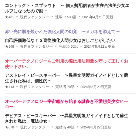
コントラクト・スプラウト ～ 個人勢配信者が実在合法美少女エ
ルフになったので副…
★
481
現代ファンタジー
連載中
539
話
2025年4月19日
更新
赤い光に脳を焼かれた強化人間の幻覚 〜メガネを添えて〜
自己評価激低なＴＳ盲従強化人間少女はおしごとがしたい
★
348
異世界ファンタジー
完結済
30
話
2024年5月22日
更新
オーバーテクノロジーをご利用の際は用法用量を守って正しくお
使い下さい。
アストレイ・ピースキーパー 〜異星文明製ガイノイドとして蘇
生された私は、個性的…
★
413
現代ファンタジー
完結済
70
話
2024年5月20日
更新
オーバーテクノロジー宇宙船から始まる謎多き不愛想美少女ヒー
ロー
デビアス・ピースキーパー 〜異星文明製ガイノイドとして蘇生
された私は、魔法少女…
★
878
現代ファンタジー
完結済
49
話
2024年3月22日
更新