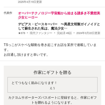
2025年4月19日
更新
代表作
オーバーテクノロジー宇宙船から始まる謎多き不愛想美
少女ヒーロー
デビアス・ピースキーパー 〜異星文明製ガイノイドと
して蘇生された私は、魔法少女…
★
878
現代ファンタジー
完結済
49
話
2024年3月22日
更新
TSっこがスケベな騒動を巻き起こすお話を某所で連載していま
す。
お目通し頂けますと幸いです。
作家にギフトを贈る
とてつもなく励みになります！
えう
カクヨムサポーターズパスポートに登録すると、作家にギフ
トを贈れるようになります。