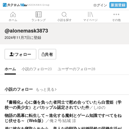
新規登録
ログイン
KADOKAWA Group
ホーム
ランキング
小説を探す
マイページ
その他
@alonemask3873
2024年11月7日
に登録
フォロー
共有
ホーム
小説のフォロー
23
ユーザーのフォロー
28
小説のフォロー
もっと見る
『書籍化』心に傷を負った者同士で慰め合っていたら白雪姫（学
校一の美少女）とバカップル認定されていた件
／
しゆの
物語の黒幕に転生して～進化する魔剣とゲーム知識ですべてをね
じ伏せる～（Web版）
／
俺２号/結城 涼
弟に彼女を寝取られたら、美人な幼馴染と結婚同然の同棲生活が