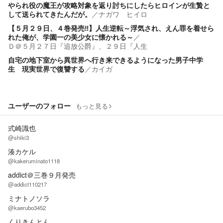
やられ役の魔王が攻略対象を返り討ちにしたらヒロインが生贄と
して送られてきたんだが。
／
ナガワ ヒイロ
【５月２９日、４巻発売‼】人生逆転～浮気され、えん罪を着せら
れた俺が、学園一の美少女に懐かれる～
／
Ｄ＠５月２７日『追放公爵』、２９日『人生
自宅の地下室から異世界へ行き来できるようになった男子中学
生 現実世界で復讐する
／
カイガ
ユーザーのフォロー
もっと見る
式崎識也
@shiki3
湊カケル
@kakeruminato1118
addict＠三巻９月発売
@addict110217
ミナトノソラ
@kaerubo3452
くりきんとん