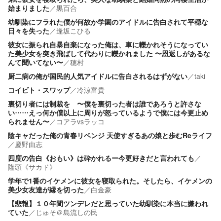
始まりました
／
黒百合
幼馴染にフラれた僕が何故か学園のアイドルに告白されて平穏な
日々を失った
／
逢坂こひる
彼女に振られ自暴自棄になった俺は、車に轢かれそうになってい
た美少女を突き飛ばして代わりに轢かれました 〜恩返しがあるな
んて聞いてない〜
／
穂村
厨二病の俺が国民的人気アイドルに告白されるはずがない
／
taki
コイビト・スワップ
／
冷涼富貴
裏切り者には制裁を 〜僕を裏切った者は誰であろうと許さな
い……えっ何か僕以上に周りが怒っているようで僕には今更止め
られません〜
／
コアラvsラッコ
陰キャだった俺の青春リベンジ 天使すぎるあの娘と歩むReライフ
／
慶野由志
四度の告白《おもい》は砕かれるー今更好きだと言われても
／
隆頭《サカド》
学年で1番のイケメンに彼女を寝取られた。そしたら、イケメンの
美少女友達が縁を切った
／
白金豪
【悲報】１０年間ツンデレだと思っていた幼馴染に本当に嫌われ
ていた
／
じゅそ＠島流しの民