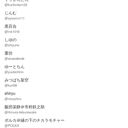
@kurikinton123
じんむ
@syoumu111
黒百合
@mk1016
しゆの
@shiyuno
栗坊
@aiueoabcde
ゆーとちん
@yuutochinn
みつばち架空
@kurt08
shiryu
@nissyhiro
飯田栄静＠市村鉄之助
@itimura-tetsunosuke
ポルカ＠縁の下のチカラモチャー
@POLKA