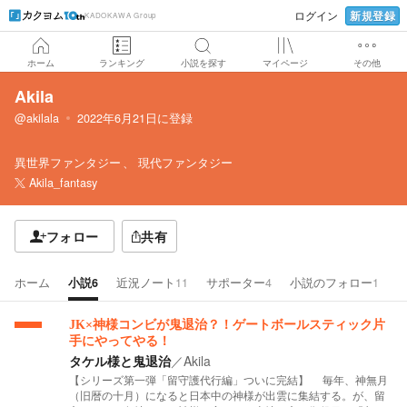
新規登録
ログイン
KADOKAWA Group
ホーム
ランキング
小説を探す
マイページ
その他
Akila
@akilala
2022年6月21日
に登録
異世界ファンタジー
現代ファンタジー
Akila_fantasy
フォロー
共有
ホーム
小説
6
近況ノート
11
サポーター
4
小説のフォロー
1
JK×神様コンビが鬼退治？！ゲートボールスティック片
手にやってやる！
タケル様と鬼退治
／
Akila
【シリーズ第一弾「留守護代行編」ついに完結】 毎年、神無月
（旧暦の十月）になると日本中の神様が出雲に集結する。が、留