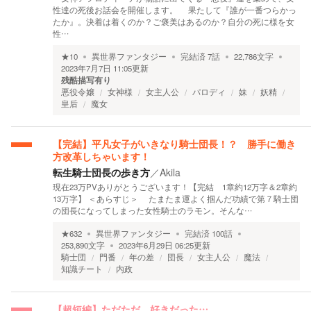
性達の死後お話会を開催します。 果たして『誰が一番つらかっ
たか』。決着は着くのか？ご褒美はあるのか？自分の死に様を女
性…
★
10
異世界ファンタジー
完結済
7
話
22,786
文字
2023年7月7日 11:05
更新
残酷描写有り
悪役令嬢
女神様
女主人公
パロディ
妹
妖精
皇后
魔女
【完結】平凡女子がいきなり騎士団長！？ 勝手に働き
方改革しちゃいます！
転生騎士団長の歩き方
／
Akila
現在23万PVありがとうございます！【完結 1章約12万字＆2章約
13万字】 ＜あらすじ＞ たまたま運よく掴んだ功績で第７騎士団
の団長になってしまった女性騎士のラモン。そんな…
★
632
異世界ファンタジー
完結済
100
話
253,890
文字
2023年6月29日 06:25
更新
騎士団
門番
年の差
団長
女主人公
魔法
知識チート
内政
【超短編】ただただ 好きだった…