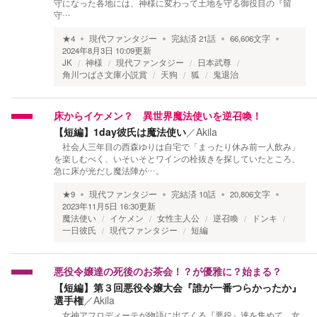
守になった各地には、神様に変わって土地を守る御役目の『留
守…
★
4
現代ファンタジー
完結済
21
話
66,606
文字
2024年8月3日 10:09
更新
JK
神様
現代ファンタジー
日本武尊
角川つばさ文庫小説賞
天狗
狐
鬼退治
床からイケメン？ 異世界魔法使いを逆召喚！
【短編】1day彼氏は魔法使い
／
Akila
社会人三年目の西森ゆりは自宅で「まったり休み前一人飲み」
を楽しむべく、いそいそとワインの栓抜きを探していたところ、
急に床が光だし魔法陣が…。
★
9
現代ファンタジー
完結済
10
話
20,806
文字
2023年11月5日 16:30
更新
魔法使い
イケメン
女性主人公
逆召喚
ドンキ
一日彼氏
現代ファンタジー
短編
悪役令嬢達の死後のお茶会！？が優雅に？始まる？
【短編】第３回悪役令嬢大会『誰が一番つらかったか』
選手権
／
Akila
女神アフロディーテが物語に出てくる『悪役』達を集めて、女