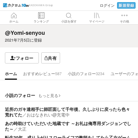
新規登録
ログイン
KADOKAWA Group
ホーム
ランキング
小説を探す
マイページ
その他
@Yomi-senyou
2021年7月5日
に登録
フォロー
共有
ホーム
おすすめレビュー
587
小説のフォロー
3234
ユーザーのフ
小説のフォロー
もっと見る
近所のガキ達相手に師匠面して千年後、久しぶりに戻ったら色々
荒れてた
／
おはなきれい@充電中
あの時助けていただいた地蔵です ～お礼は俺専用ダンジョンでし
た～
／
大正
転生30年。成り上がりスローライフで教師をしてたら乙女ゲーム