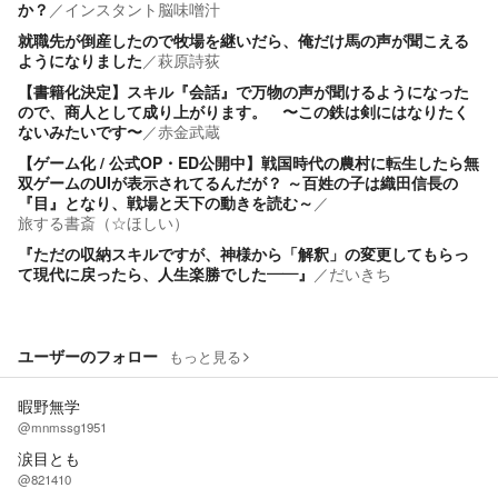
か？
／
インスタント脳味噌汁
就職先が倒産したので牧場を継いだら、俺だけ馬の声が聞こえる
ようになりました
／
萩原詩荻
【書籍化決定】スキル『会話』で万物の声が聞けるようになった
ので、商人として成り上がります。 〜この鉄は剣にはなりたく
ないみたいです〜
／
赤金武蔵
【ゲーム化 / 公式OP・ED公開中】戦国時代の農村に転生したら無
双ゲームのUIが表示されてるんだが？ ～百姓の子は織田信長の
『目』となり、戦場と天下の動きを読む～
／
旅する書斎（☆ほしい）
『ただの収納スキルですが、神様から「解釈」の変更してもらっ
て現代に戻ったら、人生楽勝でした――』
／
だいきち
ユーザーのフォロー
もっと見る
暇野無学
@mnmssg1951
涙目とも
@821410