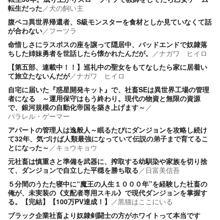
転生だった
／
犬の飼い主
腹ペコ異世界帰還者、S級モンスターを食材としか見ていなくて話
が合わない
／
フーツラ
命惜しさにラスボスの座を譲って隠居中、バッドエンドで奴隷落
ちした姉妹勇者を世話したら懐かれたんだが。
／
ナガワ ヒイロ
【第五部、連載中！！】巡礼中の聖女をもてなしたら家に居着い
て旅立たないんだが
／
ナガワ ヒイロ
自宅に届いた『惑星開発キット』で、社畜SEは異世界工場の管理
者になる ～運用保守はもう終わり。現代の物資と無限の資源
で、銀河規模の自動化帝国を築き上げます～
／
パラレル・ゲーマー
アパートの管理人は逸般人～眠るたびにダンジョンを攻略し続け
て32年、気づけば人類最強になっていて伝説の弟子まで育てるこ
とになった～
／
キョウキョウ
元社畜は慎重さと準備を武器に、搾取する幼馴染や家族を切り捨
て、ダンジョンで自立した平穏を勝ち取る
／
日富美信吾
５分間のうたた寝中に“魔王の人生１０００年”を経験した社畜の
俺が、未実装の《支配者専用スキル》で現代ダンジョンを掌握す
る。【完結】【100万PV達成！】
／
黒猫はここにいる
ブラック企業社畜より奴隷剣闘士の方がホワイトって本当です