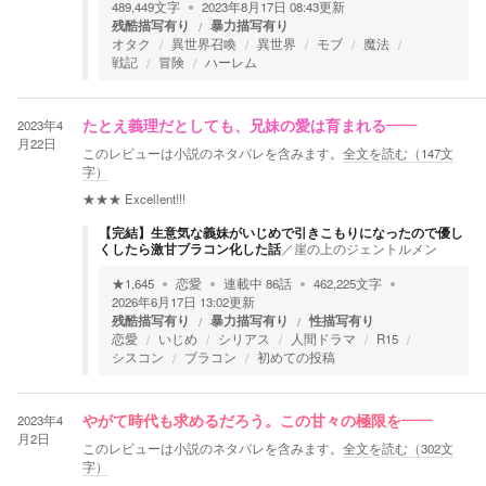
489,449
文字
2023年8月17日 08:43
更新
残酷描写有り
暴力描写有り
オタク
異世界召喚
異世界
モブ
魔法
戦記
冒険
ハーレム
2023年4
たとえ義理だとしても、兄妹の愛は育まれる――
月22日
このレビューは小説のネタバレを含みます。
全文を読む（
147
文
字）
★★★
Excellent!!!
【完結】生意気な義妹がいじめで引きこもりになったので優し
くしたら激甘ブラコン化した話
／
崖の上のジェントルメン
★
1,645
恋愛
連載中
86
話
462,225
文字
2026年6月17日 13:02
更新
残酷描写有り
暴力描写有り
性描写有り
恋愛
いじめ
シリアス
人間ドラマ
R15
シスコン
ブラコン
初めての投稿
2023年4
やがて時代も求めるだろう。この甘々の極限を――
月2日
このレビューは小説のネタバレを含みます。
全文を読む（
302
文
字）