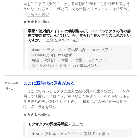
愛をここまで現実的に、そして理想的に作ることが出来る者はそ
ういないだろう。 何と言っても終盤の甘々シーンには相変わら
ず
…続きを読む
★★★
Excellent!!!
学園１絶対的アイドルの幼馴染みが、アイドルオタクの俺の部
屋で突然寝てたんだけど。今、告られた気がするのは気のせい
ですか。
／
空豆 空＠ASMR発売中！
★
301
ラブコメ
完結済
9
話
10,050
文字
2023年12月3日 18:08
更新
短編
幼馴染
学園
恋愛
ラブコメ
ライトノベル
青春
カクヨムオンリー
2023年8
ここに新時代の原点がある――
月7日
どこにでもいるモブや人生失敗組の男が転生を機にチートを利
用して活躍し、ヒロインと幸せな日々を送る――それがいわゆる
異世界系のテンプレというもの。 最初にこの作品を一目見た
時、皆
…続きを読む
★★★
Excellent!!!
モブオタクの異世界戦記
／
五三竜
★
74
異世界ファンタジー
完結済
181
話