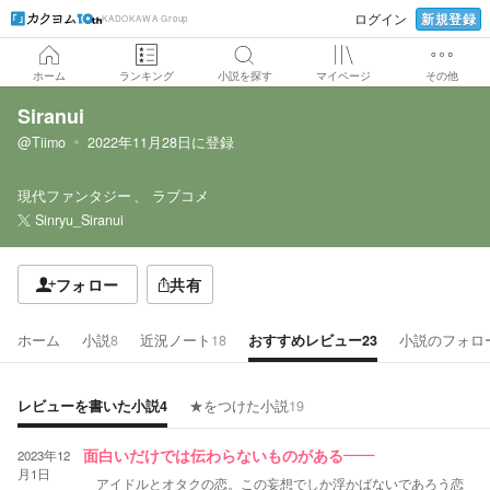
新規登録
ログイン
KADOKAWA Group
ホーム
ランキング
小説を探す
マイページ
その他
Siranui
@Tiimo
2022年11月28日
に登録
現代ファンタジー
ラブコメ
Sinryu_Siranui
フォロー
共有
ホーム
小説
8
近況ノート
18
おすすめレビュー
23
小説のフォロ
レビューを書いた小説
4
★をつけた小説
19
2023年12
面白いだけでは伝わらないものがある――
月1日
アイドルとオタクの恋。この妄想でしか浮かばないであろう恋