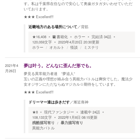
す。私は千葉県在住なので安心して奥歯ガタガタいわせていただ
いております。
★★★
Excellent!!!
近畿地方のある場所について
／
背筋
★
16,408
書籍化
ホラー
完結済
34
話
120,059
文字
2023年4月20日 20:30
更新
ホラー
オカルト
怪談
ミステリ
2021年4
夢は叶う。どんなに歪んだ形でも。
月26日
夢見る異常能力者達 ”夢追人”
互いの正義や理想が絡み合う異能力バトルは爽快でした。魔法少
女オジサンにただならぬマジカル☆期待をしています。
★★★
Excellent!!!
ドリーマー達は歩きだす
／
漸近喪神
★
8
現代ファンタジー
連載中
24
話
108,133
文字
2022年1月8日 08:15
更新
残酷描写有り
暴力描写有り
異能力バトル