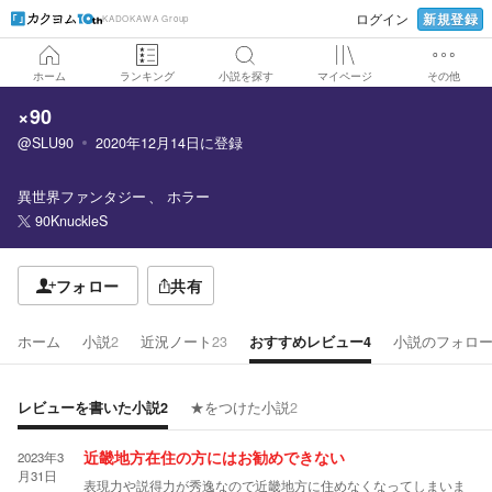
新規登録
ログイン
KADOKAWA Group
ホーム
ランキング
小説を探す
マイページ
その他
×90
@SLU90
2020年12月14日
に登録
異世界ファンタジー
ホラー
90KnuckleS
フォロー
共有
ホーム
小説
2
近況ノート
23
おすすめレビュー
4
小説のフォロ
レビューを書いた小説
2
★をつけた小説
2
2023年3
近畿地方在住の方にはお勧めできない
月31日
表現力や説得力が秀逸なので近畿地方に住めなくなってしまいま