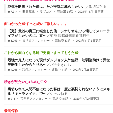
花嫁を略奪された俺は、ただ平穏に暮らしたい。
／
浜辺ばとる
★
7,914
書籍化
ラブコメ
完結済
38
話
2024年11月1日
更新
面白かった😭ずっと続いて欲しい。。。
【完】最凶の魔王に転生した俺、シナリオをぶっ壊してスローラ
イフがしたいのに、直…
／
菊池 快晴@書籍化進行中
★
1,093
異世界ファンタジー
完結済
33
話
2023年11月3日
更新
これから面白くなる所で更新止まってもうた😭
最強の鬼人になって現代ダンジョン人外無双 幼馴染助けて異世
界転生したからとりあ…
／
バナナきむち
★
4,266
現代ファンタジー
連載中
41
話
2023年2月25日
更新
続きが見たい(_๑òωó)_ﾊﾞｧﾝ
裏切られて人間不信になった私は二度と裏切られないようにスキ
ル『キャラメイク』で…
／
シャルねる
★
916
異世界ファンタジー
完結済
81
話
2023年7月27日
更新
最高傑作