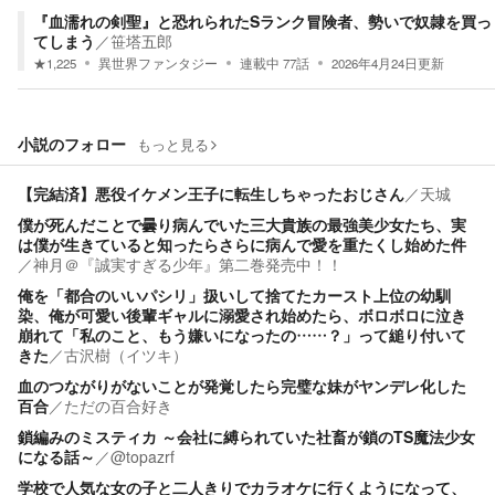
『血濡れの剣聖』と恐れられたSランク冒険者、勢いで奴隷を買っ
てしまう
／
笹塔五郎
★
1,225
異世界ファンタジー
連載中
77
話
2026年4月24日
更新
小説のフォロー
もっと見る
【完結済】悪役イケメン王子に転生しちゃったおじさん
／
天城
僕が死んだことで曇り病んでいた三大貴族の最強美少女たち、実
は僕が生きていると知ったらさらに病んで愛を重たくし始めた件
／
神月＠『誠実すぎる少年』第二巻発売中！！
俺を「都合のいいパシリ」扱いして捨てたカースト上位の幼馴
染、俺が可愛い後輩ギャルに溺愛され始めたら、ボロボロに泣き
崩れて「私のこと、もう嫌いになったの……？」って縋り付いて
きた
／
古沢樹（イツキ）
血のつながりがないことが発覚したら完璧な妹がヤンデレ化した
百合
／
ただの百合好き
鎖編みのミスティカ ～会社に縛られていた社畜が鎖のTS魔法少女
になる話～
／
@topazrf
学校で人気な女の子と二人きりでカラオケに行くようになって、