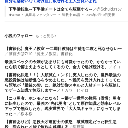
自分を躊躇いなく賭け皿に載せれる主人公良いよね
下準備転生～下準備チートは全てを駆逐する～
／
@Schuld3157
★
3,690
異世界ファンタジー
連載中
86
話
2026年7月10日
更新
小説のフォロー
もっと見る
【書籍化】魔王ノ教室 〜二周目教師は生徒を二度と死なせない〜
／
篠宮夕@7/10『魔王ノ教室』書籍化
最強スペックの令嬢があまりにも可愛かったので、からかってい
たら鎖で捕まえようとしてくるので、全力で逃げ続ける。
／
イコ
【書籍化決定！！】人類滅亡エンドに突入したので、世界最強の
悪役貴族は油断慢心をやめました。〜難民を受け入れまくってた
ら領地が『最後の砦』に。絶対防御スキルと人材チートを駆使し
てゲーム知識で無双します～
／
ナガワ ヒイロ
【ニセ勇者、ホンモノになる】～鬱ゲー世界の極悪（傲慢）勇者
に転生したので、最強の“先代勇者”として原作知識と効率レベル
アップで無双したら、現実世界で「大人気キャラ」になってしま
った～
／
桜木桜
【書籍あり〼】悪役天才道術士の憤怒 破滅確定だった転生悪
役、隠された才能で原作を蹂躙する
／
稲荷竜