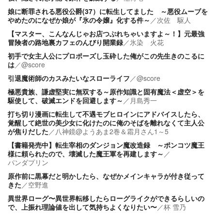
娘に断罪される悪役公爵(37）に転生してました ～悪役ムーブを
やめたのになぜか娘が『氷の令嬢』化する件～
／
次佐 駆人
【マスター、こんなんじゃお店つぶれちゃいますよ～！】元最強
冒険者の路地裏カフェのんびり開業録
／
氷染 火花
初手で女主人公にプロポーズし玉砕した俺がこの先生きのこるに
は
／
@score
引退魔術師のカスみたいなスローライフ
／
@score
極悪貴族、謙虚堅実に無双する～原作知識と固有魔法＜虚空＞を
駆使して、破滅エンドを回避します～
／
月島秀一
打ち切り漫画に転生して不遇モブヒロインにアドバイスしたら、
覚醒して絶世の美少女に化けたのに俺のそばを離れなくて主人公
が焦りだした
／
八神鏡@ようあま2巻＆霜月さん1～5
【書籍発売中】転生宰相のダンジョン魔改造録 ～ポンコツ魔王
様に頼られたので、壊滅した魔王軍を再建します～
／
パンダプリン
原作前に黒幕だと明かしたら、なぜかメインキャラが付き従って
きた
／
空野進
異世界ローグ〜異世界転移したらローグライクができるらしいの
で、上振れ理論値を出して気持ちよくなりたい〜
／
杯 雪乃