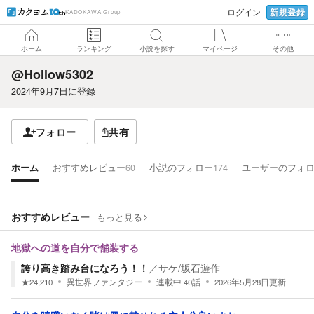
新規登録
ログイン
KADOKAWA Group
ホーム
ランキング
小説を探す
マイページ
その他
@Hollow5302
2024年9月7日
に登録
フォロー
共有
ホーム
おすすめレビュー
60
小説のフォロー
174
ユーザーのフォ
おすすめレビュー
もっと見る
地獄への道を自分で舗装する
誇り高き踏み台になろう！！
／
サケ/坂石遊作
★
24,210
異世界ファンタジー
連載中
40
話
2026年5月28日
更新