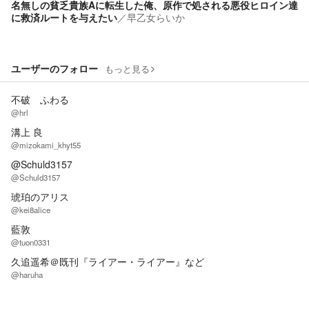
名無しの貧乏貴族Aに転生した俺、原作で処される悪役ヒロイン達
に救済ルートを与えたい
／
早乙女らいか
ユーザーのフォロー
もっと見る
不破 ふわる
@hrl
溝上 良
@mizokami_khyt55
@Schuld3157
@Schuld3157
琥珀のアリス
@kei8alice
藍敦
@tuon0331
久追遥希＠既刊『ライアー・ライアー』など
@haruha