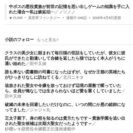
中ボスの悪役貴族が前世の記憶を思い出しゲームの知識を手に入
れた場合〜私は嫉妬伯…
／
ノツノノ
★
15,008
異世界ファンタジー
連載中
246
話
2026年4月8日
更新
小説のフォロー
もっと見る
クラスの美少女に頼まれて毎日猫の世話をしていたが、彼女に彼
氏ができたと勘違いして合鍵を返したら猫ではなく本人がうちに
通い始めた
／
田中又雄
誰も来ない図書館の司書になったはずが、なぜか王都の英雄たち
がひっきりなしに訪ねてくる
／
北川ニキタ
追放された聖女や令嬢を放っておけず辺境の屋敷で匿っていた
ら、全員が俺なしでは生きられないほど愛を重くしていました
／
田中又雄
破滅の未来を回避したいだけなのに、いつの間にか悪の総帥にな
ってました
／
ジャジャ丸
王太子殿下、身の程を知るのは貴方たちです～貴族学園を追い出
された聖女候補は次期大聖女だったようです～
／
砂礫レキ@悪役令嬢覇王伝漫画連載中