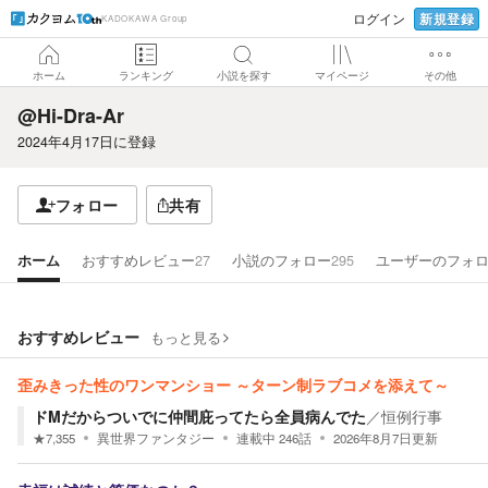
新規登録
ログイン
KADOKAWA Group
ホーム
ランキング
小説を探す
マイページ
その他
@Hi-Dra-Ar
2024年4月17日
に登録
フォロー
共有
ホーム
おすすめレビュー
27
小説のフォロー
295
ユーザーのフォ
おすすめレビュー
もっと見る
歪みきった性のワンマンショー ～ターン制ラブコメを添えて～
ドMだからついでに仲間庇ってたら全員病んでた
／
恒例行事
★
7,355
異世界ファンタジー
連載中
246
話
2026年8月7日
更新