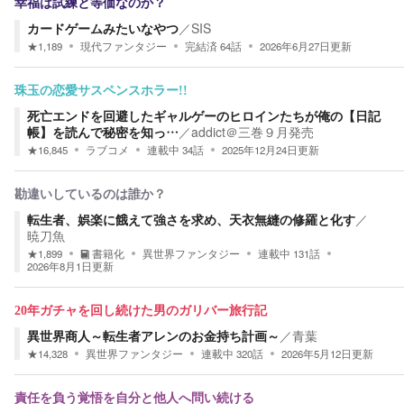
幸福は試練と等価なのか？
カードゲームみたいなやつ
／
SIS
★
1,189
現代ファンタジー
完結済
64
話
2026年6月27日
更新
珠玉の恋愛サスペンスホラー!!
死亡エンドを回避したギャルゲーのヒロインたちが俺の【日記
帳】を読んで秘密を知っ…
／
addict＠三巻９月発売
★
16,845
ラブコメ
連載中
34
話
2025年12月24日
更新
勘違いしているのは誰か？
転生者、娯楽に餓えて強さを求め、天衣無縫の修羅と化す
／
暁刀魚
★
1,899
書籍化
異世界ファンタジー
連載中
131
話
2026年8月1日
更新
20年ガチャを回し続けた男のガリバー旅行記
異世界商人～転生者アレンのお金持ち計画～
／
青葉
★
14,328
異世界ファンタジー
連載中
320
話
2026年5月12日
更新
責任を負う覚悟を自分と他人へ問い続ける