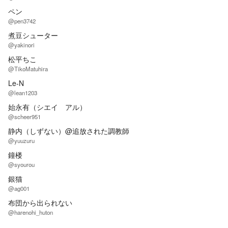
ペン
@pen3742
煮豆シューター
@yakinori
松平ちこ
@TikoMatuhira
Le-N
@lean1203
始永有（シエイ アル）
@scheer951
静内（しずない）@追放された調教師
@yuuzuru
鐘楼
@syourou
銀猫
@ag001
布団から出られない
@harenohi_huton