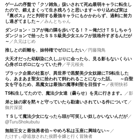
ゲ一ムの序盤で「クソ雑魚」扱いされて死ぬ最弱キャラに転生し
たので、鍛えまくって生き残ろうと思います～やり込めば実は
『裏ボス』だと判明する最強キャラにもかかわらず、過剰に努力
し過ぎてました～
／
みんとちゃん
ダンジョン・コアが俺の隣を歩いてる！？～俺だけＴＳしちゃう
ダンジョンで拾ったＳＳＳ級美少女エルフが規格外すぎるんだが
～
／
久元はじめ
推しとの距離を、妹特権でゼロにしたい
／
円藤飛鳥
大天才だった幼馴染に久しぶりに会ったら、見る影もないくらい
心身ボロボロになっていた件
／
平元桜央
ブラック企業の社畜が、異世界で黒髪美少女奴隷にTS転生した
ら、あまあま聖女に拾われて飼われることになった話。 ～白聖
女を守るため、黒魔女は最強の魔導剣聖を目指す～
／
夜明快祁
TS転生してたので、魔法少女達（曇らせ）を見に行きます。
／
影
弟と妹の家を黙々と守っていたら勘違いされている件について
／
御片深奨
ＴＳして魔法少女になったら頭が可笑しい奴しかいないんだが
／
@TuruShokubutu
無能王女と最強勇者伯～やめろ私は玉座に興味ない～
／
たけすぃ@追放された侯爵令嬢と行く冒険者