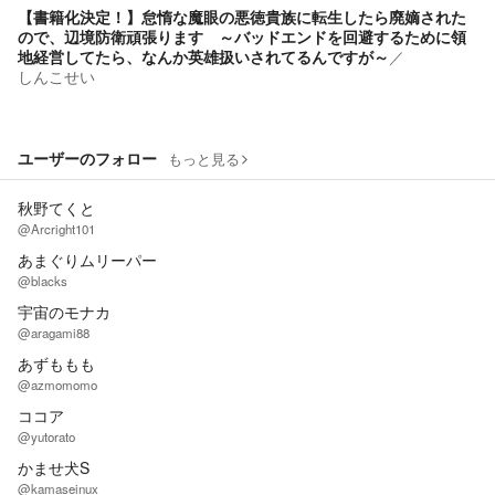
【書籍化決定！】怠惰な魔眼の悪徳貴族に転生したら廃嫡された
ので、辺境防衛頑張ります ～バッドエンドを回避するために領
地経営してたら、なんか英雄扱いされてるんですが～
／
しんこせい
ユーザーのフォロー
もっと見る
秋野てくと
@Arcright101
あまぐりムリーパー
@blacks
宇宙のモナカ
@aragami88
あずももも
@azmomomo
ココア
@yutorato
かませ犬S
@kamaseinux