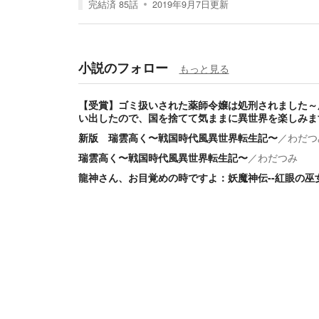
完結済
85
話
2019年9月7日
更新
小説のフォロー
もっと見る
【受賞】ゴミ扱いされた薬師令嬢は処刑されました～
い出したので、国を捨てて気ままに異世界を楽しみま
新版 瑞雲高く〜戦国時代風異世界転生記〜
／
わだつ
瑞雲高く〜戦国時代風異世界転生記〜
／
わだつみ
龍神さん、お目覚めの時ですよ：妖魔神伝--紅眼の巫女