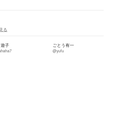
見る
口遊子
ごとう有一
haha7
@yufu