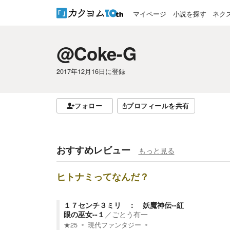
マイページ
小説を探す
ネク
@Coke-G
2017年12月16日
に登録
フォロー
プロフィールを共有
おすすめレビュー
もっと見る
ヒトナミってなんだ？
１７センチ３ミリ ： 妖魔神伝--紅
眼の巫女--１
／
ごとう有一
★
25
現代ファンタジー