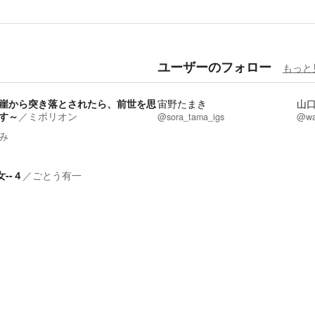
ユーザーのフォロー
もっと
崖から突き落とされたら、前世を思
宙野たまき
山
す～
／
ミポリオン
@sora_tama_igs
@wa
み
--４
／
ごとう有一