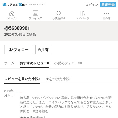
新規登録
ログイン
KADOKAWA Group
ホーム
ランキング
小説を探す
マイページ
その他
@56309981
2020年3月5日
に登録
フォロー
共有
ホーム
おすすめレビュー
8
小説のフォロー
30
レビューを書いた小説
5
★をつけた小説
3
2020年9
、
月14日
無人島でのサバイバルものと異能力系を掛け合わせていたのが斬
新に思えた。また、ハイスペックでなんでもこなす主人公が多い
と感じていたが、自分の能力にも限りがあり、足りないところを
仲間と
…続きを読む
★★★
Excellent!!!