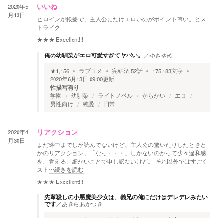
2020年5
いいね
月13日
ヒロインが銀髪で、主人公にだけエロいのがポイント高い。どス
トライク
★★★
Excellent!!!
俺の幼馴染がエロ可愛すぎてヤバい。
／
ゆきゆめ
★
1,156
ラブコメ
完結済
52
話
175,183
文字
2020年6月13日 09:00
更新
性描写有り
学園
幼馴染
ライトノベル
からかい
エロ
男性向け
純愛
日常
2020年4
リアクション
月30日
まだ途中までしか読んでないけど、主人公の驚いたりしたときと
かのリアクション、「なっ・・・」しかないのかって少々違和感
を、覚える。細かいことで申し訳ないけど。 それ以外ではすごく
スト
…続きを読む
★★★
Excellent!!!
先輩殺しの小悪魔美少女は、義兄の俺にだけはデレデレみたい
です
／
あきらあかつき