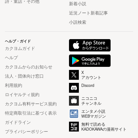
詩・童話・その他
新着小説
近況ノート新着記事
小説検索
ヘルプ・ガイド
カクヨムガイド
ヘルプ
カクヨムからのお知らせ
X
法人・団体向け窓口
アカウント
利用規約
Discord
ロイヤルティ規約
ニコニコ
カクヨム有料サービス規約
チャンネル
エンタメ小説
特定商取引法に基づく表示
WEBマガジン
ガイドライン
無料で読める
KADOKAWAの漫画サイト
プライバシーポリシー