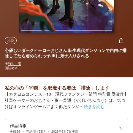
小説
心優しいダークヒーローおじさん 転生現代ダンジョンで自由に排
除してたら虐められっ子JKに弟子入りされる
著
時田 唯
画
詰め木
私の心の「平穏」を邪魔する者は「排除」します
【カクヨムコンテスト10 現代ファンタジー部門 特別賞 受賞作】
社畜ゲーマーのおじさん・影一普通（かげいちふつう）は、気づ
けばオンラインゲームによく似たダンジ
…続きを読む
作品情報
★
6696
完結済
198
話
2026年8月7日
更新