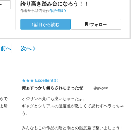
誇り高き踏み台になろう！！
ー
作者
サケ/坂石遊作
作品情報
1話目から読む
フォロー
前へ
次へ
★★★
Excellent!!!
俺ぁすっかり曇らされちまったぜ
@golgo31
らで
オジサン不覚にも泣いちゃったよ。
よ帰
ギャグとシリアスの温度差が激しくて思わずヘラっちゃ
う。
みんなもこの作品の陰と陽との温度差で整いましょう！