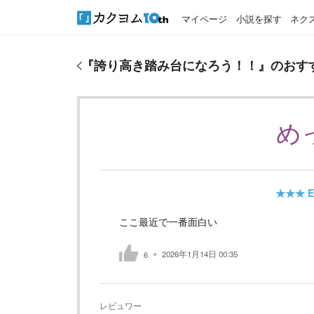
マイページ
小説を探す
ネク
『
誇り高き踏み台になろう！！
』のおすすめレビュ
『
誇り高き踏み台になろう！！
』のおす
め
★★★
E
ここ最近で一番面白い
2026年1月14日 00:35
6
レビュワー