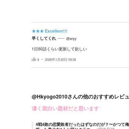
★★★
Excellent!!!
早くしてくれ
@anyy
1日50話くらい更新して欲しい
6
2026年1月20日 09:36
@Hkyogo2010
さんの他のおすすめレビ
凄く面白い題材だと思います
4戦4敗の恋愛敗者だったはずなのだが？〜かつて俺