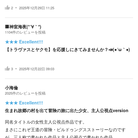
2
2025年12月29日 11:25
🟥神室海夜(*´∀｀*)
1104
件の
レビューを投稿
★★★
Excellent!!!
【トラヴァスとヤクモ】を応援しにきてみませんか？📣(●´ω｀●)
3
2025年12月22日 09:03
小海倫
2025
件の
レビューを投稿
★★★
Excellent!!!
生まれ故郷の村を出て冒険の旅に出た少女、主人公視点version
同名タイトルの女性主人公視点作品です。
まさにこれぞ王道の冒険・ビルドゥングスストーリーなのです
が、三人称で書かれた作品と主人公視点で書かれた作品。