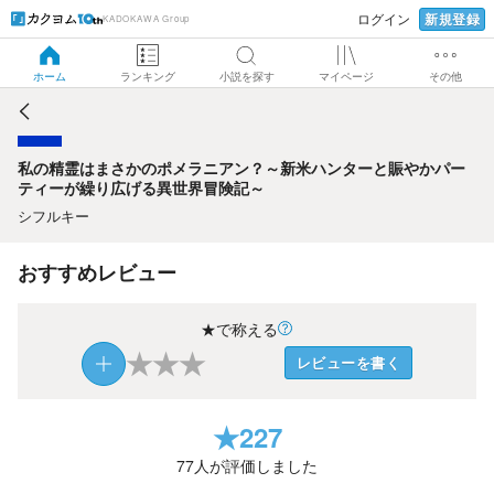
新規登録
ログイン
KADOKAWA Group
私の精霊はまさかのポメラニアン？～新米ハンターと賑やか
パーティーが繰り広げる異世界冒険記～
ホーム
ランキング
小説を探す
マイページ
その他
私の精霊はまさかのポメラニアン？～新米ハンターと賑やかパー
ティーが繰り広げる異世界冒険記～
シフルキー
おすすめレビュー
★で称える
★
★
★
レビューを書く
★
227
77
人が評価しました