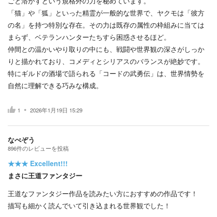
ごと溶かすという規格外の力を秘めています。
「猫」や「狐」といった精霊が一般的な世界で、ヤクモは「彼方
の名」を持つ特別な存在。その力は既存の属性の枠組みに当ては
まらず、ベテランハンターたちすら困惑させるほど。
仲間との温かいやり取りの中にも、戦闘や世界観の深さがしっか
りと描かれており、コメディとシリアスのバランスが絶妙です。
特にギルドの酒場で語られる「コードの武勇伝」は、世界情勢を
自然に理解できる巧みな構成。
1
2026年1月19日 15:29
なべぞう
896
件の
レビューを投稿
★★★
Excellent!!!
まさに王道ファンタジー
王道なファンタジー作品を読みたい方におすすめの作品です！
描写も細かく読んでいて引き込まれる世界観でした！