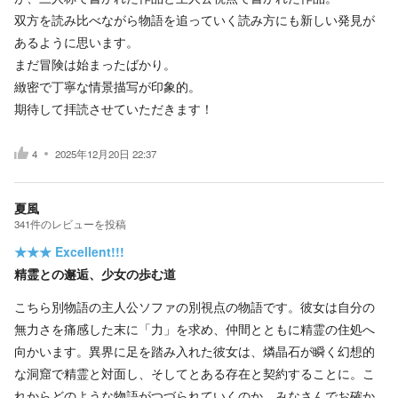
双方を読み比べながら物語を追っていく読み方にも新しい発見が
あるように思います。
まだ冒険は始まったばかり。
緻密で丁寧な情景描写が印象的。
期待して拝読させていただきます！
4
2025年12月20日 22:37
夏風
341
件の
レビューを投稿
★★★
Excellent!!!
精霊との邂逅、少女の歩む道
こちら別物語の主人公ソファの別視点の物語です。彼女は自分の
無力さを痛感した末に「力」を求め、仲間とともに精霊の住処へ
向かいます。異界に足を踏み入れた彼女は、燐晶石が瞬く幻想的
な洞窟で精霊と対面し、そしてとある存在と契約することに。こ
れからどのような物語がつづられていくのか。みなさんでお確か