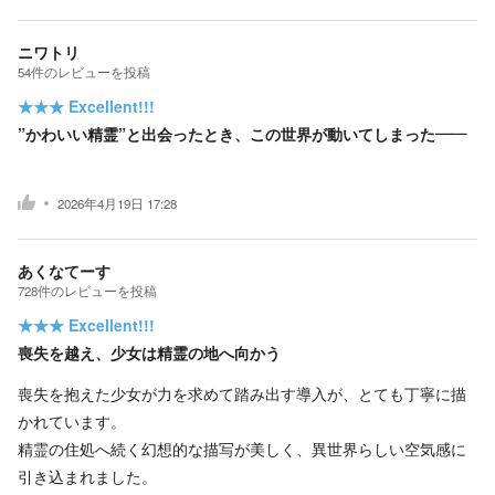
ニワトリ
54
件の
レビューを投稿
★★★
Excellent!!!
”かわいい精霊”と出会ったとき、この世界が動いてしまった——
2026年4月19日 17:28
あくなてーす
728
件の
レビューを投稿
★★★
Excellent!!!
喪失を越え、少女は精霊の地へ向かう
喪失を抱えた少女が力を求めて踏み出す導入が、とても丁寧に描
かれています。
精霊の住処へ続く幻想的な描写が美しく、異世界らしい空気感に
引き込まれました。