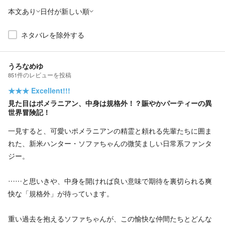
本文あり
日付が新しい順
ネタバレを除外する
うろなめゆ
851
件の
レビューを投稿
★★★
Excellent!!!
見た目はポメラニアン、中身は規格外！？賑やかパーティーの異
世界冒険記！
一見すると、可愛いポメラニアンの精霊と頼れる先輩たちに囲ま
れた、新米ハンター・ソファちゃんの微笑ましい日常系ファンタ
ジー。
……と思いきや、中身を開ければ良い意味で期待を裏切られる爽
快な「規格外」が待っています。
重い過去を抱えるソファちゃんが、この愉快な仲間たちとどんな