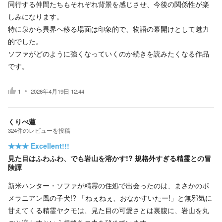
同行する仲間たちもそれぞれ背景を感じさせ、今後の関係性が楽
しみになります。
特に泉から異界へ移る場面は印象的で、物語の幕開けとして魅力
的でした。
ソファがどのように強くなっていくのか続きを読みたくなる作品
です。
1
2026年4月19日 12:44
くりべ蓮
324
件の
レビューを投稿
★★★
Excellent!!!
見た目はふわふわ、でも岩山を溶かす!? 規格外すぎる精霊との冒
険譚
新米ハンター・ソファが精霊の住処で出会ったのは、まさかのポ
メラニアン風の子犬!? 「ねぇねぇ、おなかすいたー!」と無邪気に
甘えてくる精霊ヤクモは、見た目の可愛さとは裏腹に、岩山を丸