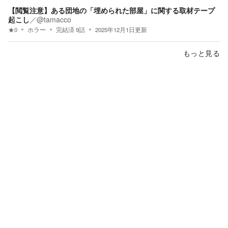
【閲覧注意】ある団地の「埋められた部屋」に関する取材テープ
起こし
／
@tamacco
★
0
ホラー
完結済
9
話
2025年12月1日
更新
もっと見る