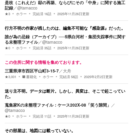
是枝（これえだ）邸の再築、ならびにその「中身」に関する施工
記録
／
@tamacco
★
3
ホラー
完結済
16
話
2025年11月26日
更新
行方不明の作家が残したのは、編集不可能な『感染源』だった。
誰が為の忌録（アーカイブ）──S県白河村・集団失踪事件に関す
る未整理ファイル
／
@tamacco
★
0
ホラー
完結済
35
話
2025年11月26日
更新
この住所に関する情報を集めております。
三重県津市西区平山町3-15-7
／
大舟
★
3,001
書籍化
ホラー
完結済
58
話
2025年2月2日
更新
送り主不明。データは断片。しかし、異変は、そこで起こってい
た。
蒐集家Kの未整理ファイル：ケース202X-08「笑う隙間」
／
@tamacco
★
0
ホラー
完結済
11
話
2025年11月26日
更新
その部屋は、地図には載っていない。