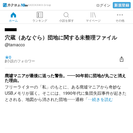
新規登録
ログイン
KADOKAWA Group
ホーム
ランキング
小説を探す
マイページ
その他
穴蔵（あなぐら）団地に関する未整理ファイル
@tamacco
★
0
2
小説のフォロワー
廃墟マニアが最後に送った警告。——30年前に団地が丸ごと消え
た理由。
フリーライターの「私」のもとに、ある廃墟マニアから奇妙な
USBメモリが届く。そこには、1990年代に集団失踪事件が起きた
とされる、地図から消された団地――通称「
…続きを読む