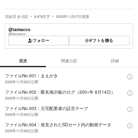
完結済
全
12
話
8,878
文字
2025年11月27日
更新
@tamacco
@tamacco
フォロー
ギフトを贈る
目次
関連小説
詳細
目次
ファイルNo.001：まえがき
2025年11月26日
公開
ファイルNo.002：匿名掲示板のログ（200×年 8月14日）
2025年11月26日
公開
ファイルNo.003：元宅配業者の証言テープ
2025年11月26日
公開
ファイルNo.004：発見されたSDカード内の動画データ
2025年11月26日
公開