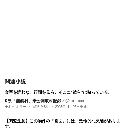
関連小説
文字を読むな。行間を見ろ。そこに“彼ら”は映っている。
K県「無貌村」未公開取材記録
／
@tamacco
★
3
ホラー
完結済
8
話
2025年11月27日
更新
【閲覧注意】この物件の『図面』には、致命的な欠陥がありま
す。