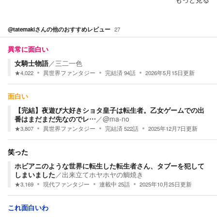
@tatemaki
さんの他のおすすめレビュー
27
異常に面白い
女騎士物語
／
三二一色
★
4,022
異世界ファンタジー
完結済
94
話
2026年5月15日
更新
面白い
【完結】夜遊び大好きショタ皇子は転生者。乙女ゲームでの出
番はまだまだ先なのでレ…
／
@ma-no
★
3,807
異世界ファンタジー
完結済
522
話
2025年12月7日
更新
笑った
ホビアニのような世界に転生した転生者さん、タブーを犯して
しまいました
／
出来立てホヤホヤの鯛焼き
★
3,169
現代ファンタジー
連載中
25
話
2025年10月25日
更新
これ面白いわ