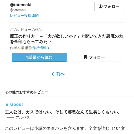
@tatemaki
フォロー
@tatemaki
レビュー投稿
28
件
このレビューの作品
魔王の作り方 ～「力が欲しいか？」と聞いてきた悪魔の力
を全部もらってみた ～
作者
木塚 麻弥
作品情報
1話目から読む
フォロー
前へ
その他のおすすめレビュー
★
Good!
主人公は、カスではない。そして邪悪なんて生易しくもない。
アルバス
このレビューは小説のネタバレを含みます。
全文を読む（
104
文