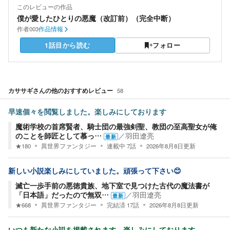
このレビューの作品
僕が愛したひとりの悪魔（改訂前）（完全中断）
作者
003
作品情報
1話目から読む
フォロー
カササギ
さんの他のおすすめレビュー
58
早速個々を閲覧しました。楽しみにしております
魔術学校の首席賢者、騎士団の最強剣聖、教団の至高聖女が俺
のことを師匠として慕っ…
／
羽田遼亮
最新
★
180
異世界ファンタジー
連載中
7
話
2026年8月8日
更新
新しい小説楽しみにしていました。頑張って下さい😊
滅亡一歩手前の悪徳貴族、地下室で見つけた古代の魔法書が
「日本語」だったので無双…
／
羽田遼亮
最新
★
668
異世界ファンタジー
完結済
17
話
2026年8月8日
更新