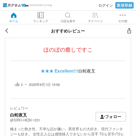
新規登録
ログイン
KADOKAWA Group
ホーム
ランキング
小説を探す
マイページ
その他
おすすめレビュー
ほのぼの癒しですこ
★★★
Excellent!!!
白蛇夜叉
2
2025年8月1日 19:56
レビュワー
白蛇夜叉
フォロー
@SIRO-HEBI-1231
極まった飽き性、不幸な話が嫌い、異世界もの大好き、現代ファンタ
ジーも好き。 女性主人公は感情移入できないから苦手 TSも苦手(TSヒ