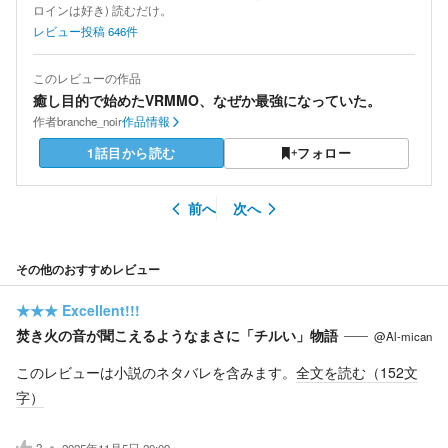
ロインは好き) 読むだけ。
レビュー投稿
646
件
このレビューの作品
癒し目的で始めたVRMMO、なぜか最強になっていた。
作者
branche_noir
作品情報
1話目から読む
フォロー
前へ
次へ
その他のおすすめレビュー
★★★
Excellent!!!
焚き火の音が聞こえるようなまさに「チルい」物語
@Al-mican
このレビューは小説のネタバレを含みます。
全文を読む（
152
文
字）
2
2025年11月5日 20:09