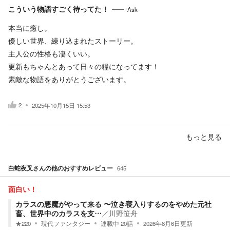
こういう物語すごく待ってた！
Ask
本当に癒し。
優しい世界、練り込まれたストーリー。
主人公の性格も凄くいい。
更新もちゃんとあって日々の糧になってます！
素敵な物語をありがとうございます。
2
2025年10月15日 15:53
もっと見る
白蛇夜叉
さんの他のおすすめレビュー
645
面白い！
カラスの悪魔がやって来る 〜泣き寝入りするのをやめた元社
畜、世界中のカラスを支…
／
川野笹舟
★
220
現代ファンタジー
連載中
20
話
2026年8月6日
更新