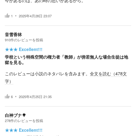
今があるのは、あの時の思いがあるから。
1
2025年4月28日 23:07
音雪香林
910
件の
レビューを投稿
★★★
Excellent!!!
学校という特殊空間の権力者「教師」が傍若無人な場合生徒は地
獄を見る。
このレビューは小説のネタバレを含みます。
全文を読む（
478
文
字）
6
2025年4月25日 21:35
白神ブナ🌳
278
件の
レビューを投稿
★★★
Excellent!!!