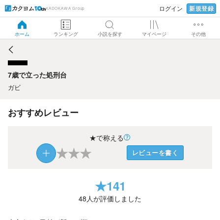
新規登録
ログイン
KADOKAWA Group
7歳で立った処刑台
ホーム
ランキング
小説を探す
マイページ
その他
7歳で立った処刑台
ガビ
おすすめレビュー
★で称える
★
★
★
レビューを書く
★
141
48
人が評価しました