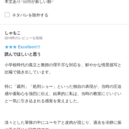
本文あり
日付が新しい順
ネタバレを除外する
しゃもこ
2219
件の
レビューを投稿
★★★
Excellent!!!
読んでほしいと思う
小学校時代の孤立と教師の理不尽な対応を、鮮やかな情景描写と
比喩で描き出しています。
特に「裁判」「処刑ショー」といった独自の表現が、当時の圧迫
感や羞恥心を強烈に伝え、結果的に私は、当時の教室にぐいぐい
と一気に引き込まれる感覚を覚えました。
淡々とした筆致の中にユーモアと皮肉が混じり、過去を冷静に振