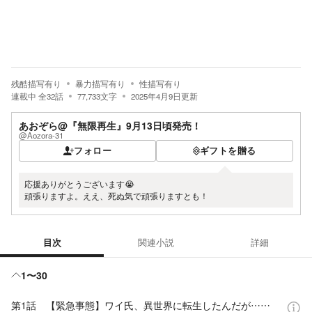
残酷描写有り
暴力描写有り
性描写有り
連載中
全
32
話
77,733
文字
2025年4月9日
更新
あおぞら@『無限再生』9月13日頃発売！
@Aozora-31
フォロー
ギフトを贈る
応援ありがとうございます😭
頑張りますよ。ええ、死ぬ気で頑張りますとも！
目次
関連小説
詳細
目次
1〜30
第1話 【緊急事態】ワイ氏、異世界に転生したんだが……