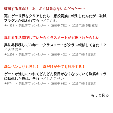
破滅する運命!? あ、ボクは死なないんだった……
死にゲー世界をクリアしたら、悪役貴族に転生したんだが～破滅
フラグとか言われても…
／
こがれ
★
4,333
異世界ファンタジー
連載中
79
話
2026年2月25日
更新
異世界生活満喫していたらクラスメートが召喚されたらしい
異世界転移して３年……クラスメートがクラス転移してきた！？
／
天埜岩戸
★
2,276
異世界ファンタジー
連載中
40
話
2026年8月7日
更新
拳はペンよりも強し！ 拳だけが全てを解決する！
ゲームが進むにつれてどんどん役目がなくなっていく脳筋キャラ
に転生した俺は、それ…
／
しんこせい
★
5,741
異世界ファンタジー
連載中
61
話
2026年8月6日
更新
もっと見る