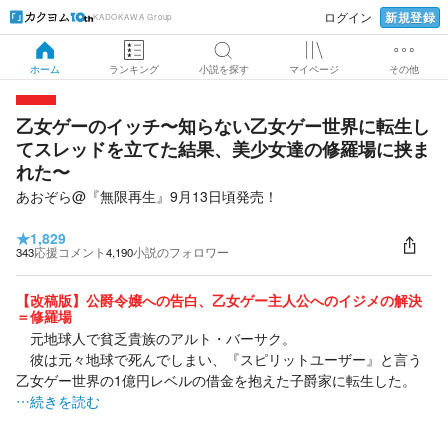
新規登録
ログイン
KADOKAWA Group
ホーム
ランキング
小説を探す
マイページ
その他
乙女ゲーのイッチ〜知らない乙女ゲー世界に転生し
てスレッドを立てた結果、美少女達の修羅場に挟ま
れた〜
あおぞら@『無限再生』9月13日頃発売！
★
1,829
343
応援コメント
4,190
小説のフォロワー
【改稿版】公爵令嬢への告白、乙女ゲー主人公へのイジメの解決
＝修羅場
元地球人で貧乏貴族のアルト・バーサク。
彼は元々地球で死んでしまい、『スピリットユーザー』と言う
乙女ゲー世界の1億円レベルの借金を抱えた子爵家に転生した。
…続きを読む