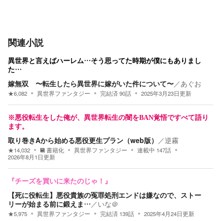
関連小説
異世界と言えばハーレム…そう思ってた時期が僕にもありまし
た…
嫁無双 〜転生したら異世界に嫁がいた件について〜
／
あぐお
★
6,082
異世界ファンタジー
完結済
90
話
2025年3月23日
更新
※悪役転生をした俺が、異世界転生の闇をBAN覚悟ですべて語り
ます。
取り巻きAから始める悪役更生プラン（web版）
／
逆霧
★
14,032
書籍化
異世界ファンタジー
連載中
147
話
2026年8月1日
更新
『チーズを買いに来たのじゃ！』
【死に役転生】悪役貴族の冤罪処刑エンドは嫌なので、ストー
リーが始まる前に鍛えま…
／
いな＠
★
5,975
異世界ファンタジー
完結済
139
話
2025年4月24日
更新