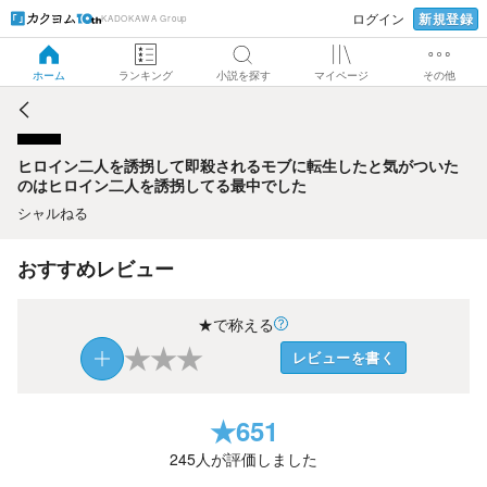
新規登録
ログイン
KADOKAWA Group
ヒロイン二人を誘拐して即殺されるモブに転生したと気がつ
いたのはヒロイン二人を誘拐してる最中でした
ホーム
ランキング
小説を探す
マイページ
その他
ヒロイン二人を誘拐して即殺されるモブに転生したと気がついた
のはヒロイン二人を誘拐してる最中でした
シャルねる
おすすめレビュー
★で称える
★
★
★
レビューを書く
★
651
245
人が評価しました